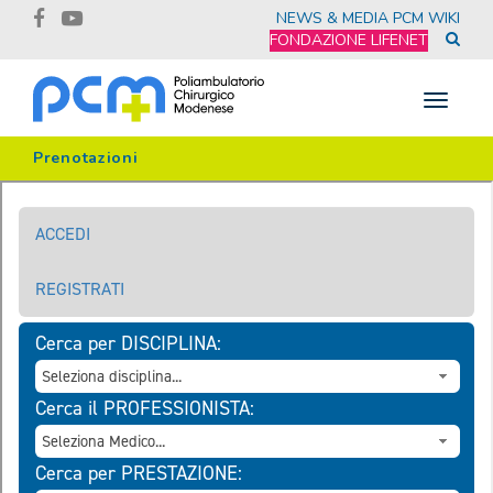
NEWS & MEDIA
PCM WIKI
FONDAZIONE LIFENET
Toggle
navigat
Prenotazioni