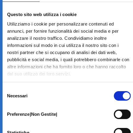
LA STRUTTURA
Informazioni
Questo sito web utilizza i cookie
Contatti
Utilizziamo i cookie per personalizzare contenuti ed
Il Centro
annunci, per fornire funzionalità dei social media e per
Specialità
analizzare il nostro traffico. Condividiamo inoltre
Home Page
informazioni sul modo in cui utilizza il nostro sito con i
PRENOTA ON LINE
nostri partner che si occupano di analisi dei dati web,
INFORMATIVE
pubblicità e social media, i quali potrebbero combinarle con
altre informazioni che ha fornito loro o che hanno raccolto
Home Page
dal suo utilizzo dei loro servizi.
Cookie Policy
Norme privacy
Selezione
Codice Etico
Necessari
del
Modello 231
consenso
Whistleblowing
Amministrazione Trasparente
Preferenze|Non Gestite|
BRANCHE SPECIALISTICHE
Statistiche