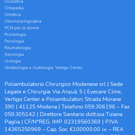
Oculistica
Ortopedia
Ortottica
Otorinolaringoiatria
PCM per le donne
Proctologia
Psicologia
Reumatologia
Senologia
Urologia
Vestibologia e Audiologia: Vertigo Center
Poliambulatorio Chirurgico Modenese srl | Sede
Legale e Chirurgia: Via Arquà, 5 | Eyecare Clinic,
Vertigo Center e Poliambulatori: Strada Morane
390 | 41125 Modena | Telefono 059.306196 – Fax
059.305142 | Direttore Sanitario dott.ssa Tiziana
Paglia | CF/N°REG. IMP. 02319560369 | P.IVA
14365250969 – Cap. Soc. €100000,00 i.v. – REA