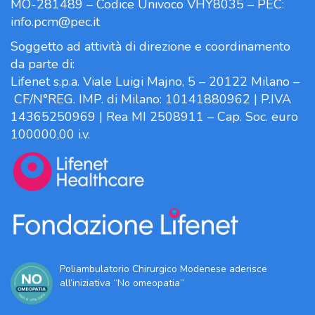
MO-281489 – Codice Univoco VHY8035 – PEC:
info.pcm@pec.it
Soggetto ad attività di direzione e coordinamento
da parte di:
Lifenet s.p.a. Viale Luigi Majno, 5 – 20122 Milano –
CF/N°REG. IMP. di Milano: 10141880962 | P.IVA
14365250969 | Rea MI 2508911 – Cap. Soc. euro
100000,00 i.v.
Poliambulatorio Chirurgico Modenese aderisce
all’iniziativa “No omeopatia”