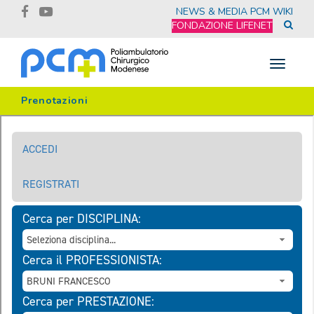
NEWS & MEDIA
PCM WIKI
FONDAZIONE LIFENET
Toggle
navigat
Prenotazioni