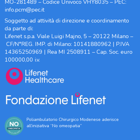
MO-281489 – Codice Univoco VHY8035 – PEC:
info.pcm@pec.it
Soggetto ad attività di direzione e coordinamento
da parte di:
Lifenet s.p.a. Viale Luigi Majno, 5 – 20122 Milano –
CF/N°REG. IMP. di Milano: 10141880962 | P.IVA
14365250969 | Rea MI 2508911 – Cap. Soc. euro
100000,00 i.v.
Poliambulatorio Chirurgico Modenese aderisce
all’iniziativa “No omeopatia”