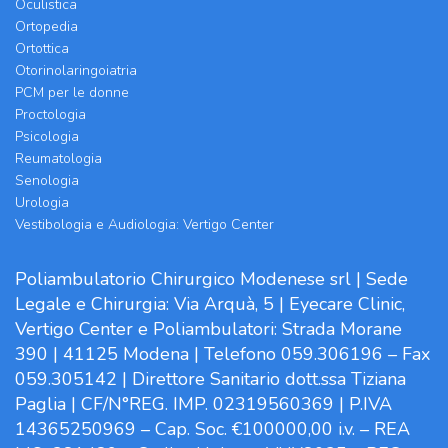
Oculistica
Ortopedia
Ortottica
Otorinolaringoiatria
PCM per le donne
Proctologia
Psicologia
Reumatologia
Senologia
Urologia
Vestibologia e Audiologia: Vertigo Center
Poliambulatorio Chirurgico Modenese srl | Sede
Legale e Chirurgia: Via Arquà, 5 | Eyecare Clinic,
Vertigo Center e Poliambulatori: Strada Morane
390 | 41125 Modena | Telefono 059.306196 – Fax
059.305142 | Direttore Sanitario dott.ssa Tiziana
Paglia | CF/N°REG. IMP. 02319560369 | P.IVA
14365250969 – Cap. Soc. €100000,00 i.v. – REA