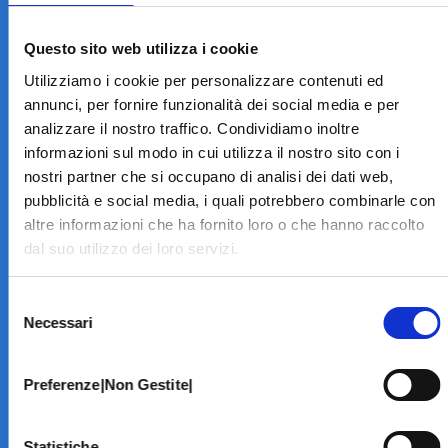
LA STRUTTURA
Informazioni
Questo sito web utilizza i cookie
Contatti
Utilizziamo i cookie per personalizzare contenuti ed
Il Centro
annunci, per fornire funzionalità dei social media e per
Specialità
analizzare il nostro traffico. Condividiamo inoltre
Home Page
informazioni sul modo in cui utilizza il nostro sito con i
PRENOTA ON LINE
nostri partner che si occupano di analisi dei dati web,
INFORMATIVE
pubblicità e social media, i quali potrebbero combinarle con
altre informazioni che ha fornito loro o che hanno raccolto
Home Page
dal suo utilizzo dei loro servizi.
Cookie Policy
Norme privacy
Selezione
Codice Etico
Necessari
del
Modello 231
consenso
Whistleblowing
Amministrazione Trasparente
Preferenze|Non Gestite|
BRANCHE SPECIALISTICHE
Statistiche