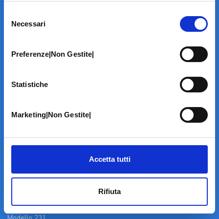
Selezione
Necessari
del
consenso
Preferenze|Non Gestite|
LA STRUTTURA
Informazioni
Statistiche
Contatti
Il Centro
Specialità
Marketing|Non Gestite|
Home Page
PRENOTA ON LINE
INFORMATIVE
Accetta tutti
Home Page
Cookie Policy
Rifiuta
Norme privacy
Codice Etico
Modello 231