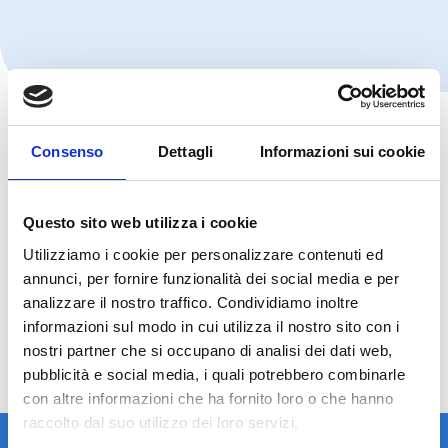
Regime di assunzione del rischio:
in ottemperanza al
combinato disposto di cui all’art. 10 della L. 24/2017 e
Consenso
Dettagli
Informazioni sui cookie
all’art. 9 del D.M. 232/2023, PCM opera in regime di
autoritenzione del rischio correlato ad attività sanitaria.
Questo sito web utilizza i cookie
Tabella dei risarcimenti dell’ultimo quinquennio
Utilizziamo i cookie per personalizzare contenuti ed
annunci, per fornire funzionalità dei social media e per
analizzare il nostro traffico. Condividiamo inoltre
Relazione sui rischi
informazioni sul modo in cui utilizza il nostro sito con i
nostri partner che si occupano di analisi dei dati web,
pubblicità e social media, i quali potrebbero combinarle
con altre informazioni che ha fornito loro o che hanno
raccolto dal suo utilizzo dei loro servizi.