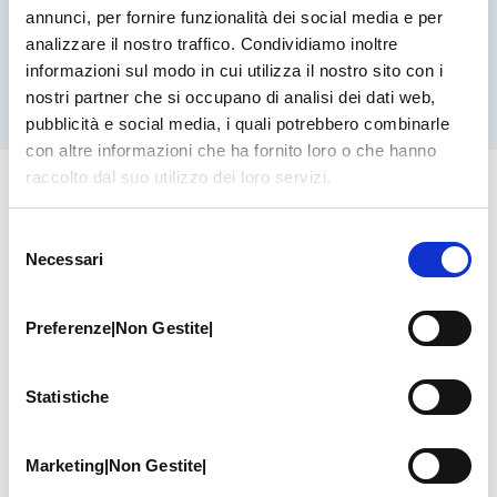
annunci, per fornire funzionalità dei social media e per
pensione. Verifica presso la tua ex azienda o
analizzare il nostro traffico. Condividiamo inoltre
presso l’albo professionale.
informazioni sul modo in cui utilizza il nostro sito con i
nostri partner che si occupano di analisi dei dati web,
pubblicità e social media, i quali potrebbero combinarle
con altre informazioni che ha fornito loro o che hanno
raccolto dal suo utilizzo dei loro servizi.
Convenzioni Dirette
Selezione
Necessari
del
In questo caso l’assistito non anticipa
consenso
alcuna spesa. Una volta effettuata la
Preferenze|Non Gestite|
prestazione, il paziente salderà
solamente le spese extra per
Statistiche
eventuali esami aggiuntivi, concordati
preventivamente con lo specialista, e
la franchigia, se prevista dal proprio
Marketing|Non Gestite|
piano.