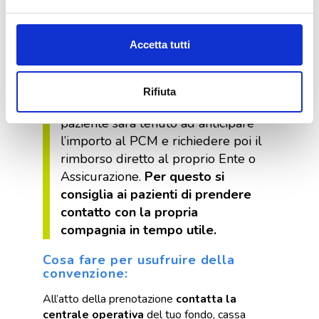
Per usufruire del rimborso in
forma diretta
è necessario che al
Accetta tutti
momento dell’accettazione, il
PCM abbia ricevuto dall’Ente
convenzionato il modulo di presa
Rifiuta
in carico.
In caso contrario il
paziente sarà tenuto ad anticipare
l’importo al PCM e richiedere poi il
rimborso diretto al proprio Ente o
Assicurazione.
Per questo si
consiglia ai pazienti di prendere
contatto con la propria
compagnia in tempo utile.
Cosa fare per usufruire della
convenzione:
All’atto della prenotazione
contatta la
centrale operativa
del tuo fondo, cassa