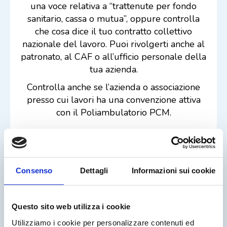
una voce relativa a “trattenute per fondo
sanitario, cassa o mutua”, oppure controlla
che cosa dice il tuo contratto collettivo
nazionale del lavoro. Puoi rivolgerti anche al
patronato, al CAF o all’ufficio personale della
tua azienda.
Controlla anche se l’azienda o associazione
presso cui lavori ha una convenzione attiva
con il Poliambulatorio PCM.
Consenso
Dettagli
Informazioni sui cookie
Pensionato
Se sei un pensionato in alcuni casi la
Questo sito web utilizza i cookie
copertura di cui hai beneficiato durante
Utilizziamo i cookie per personalizzare contenuti ed
l’attività professionale viene estesa anche alla