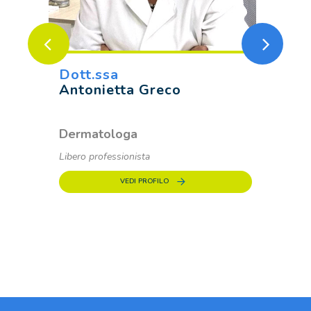
Dott.ssa
Dot
Antonietta Greco
Bia
Dermatologa
Der
Libero professionista
Liber
VEDI PROFILO