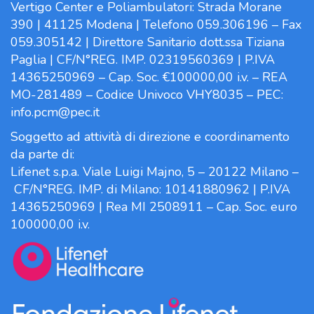
Vertigo Center e Poliambulatori: Strada Morane
390 | 41125 Modena | Telefono 059.306196 – Fax
059.305142 | Direttore Sanitario dott.ssa Tiziana
Paglia | CF/N°REG. IMP. 02319560369 | P.IVA
14365250969 – Cap. Soc. €100000,00 i.v. – REA
MO-281489 – Codice Univoco VHY8035 – PEC:
info.pcm@pec.it
Soggetto ad attività di direzione e coordinamento
da parte di:
Lifenet s.p.a. Viale Luigi Majno, 5 – 20122 Milano –
CF/N°REG. IMP. di Milano: 10141880962 | P.IVA
14365250969 | Rea MI 2508911 – Cap. Soc. euro
100000,00 i.v.