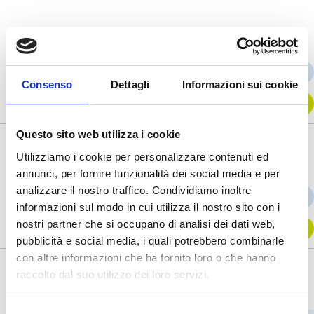
Asportazione tre nevi
PRENOTA ONLINE
--
Consenso
Dettagli
Informazioni sui cookie
TELEFONA
Questo sito web utilizza i cookie
Fenolizzazione per Onicocriptosi Emiunghia
Utilizziamo i cookie per personalizzare contenuti ed
annunci, per fornire funzionalità dei social media e per
analizzare il nostro traffico. Condividiamo inoltre
PRENOTA ONLINE
--
informazioni sul modo in cui utilizza il nostro sito con i
nostri partner che si occupano di analisi dei dati web,
TELEFONA
pubblicità e social media, i quali potrebbero combinarle
con altre informazioni che ha fornito loro o che hanno
raccolto dal suo utilizzo dei loro servizi.
Selezione