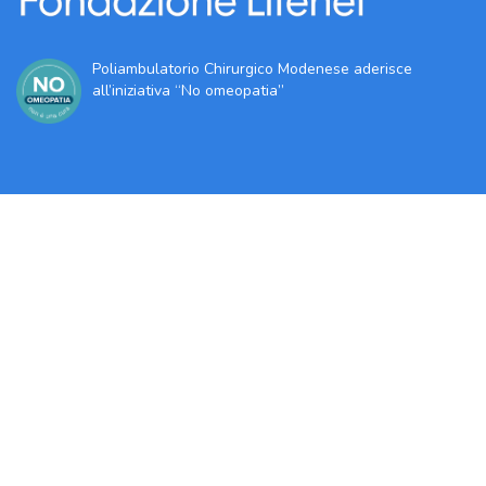
Poliambulatorio Chirurgico Modenese aderisce
all’iniziativa “No omeopatia”