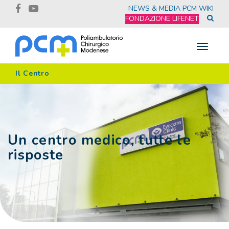
NEWS & MEDIA
PCM WIKI
FONDAZIONE LIFENET
Toggle
navigat
Il Centro
Un centro medico, tutte le
risposte