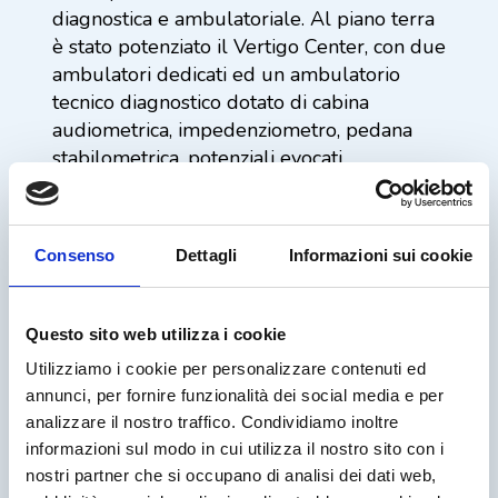
diagnostica e ambulatoriale. Al piano terra
è stato potenziato il Vertigo Center, con due
ambulatori dedicati ed un ambulatorio
tecnico diagnostico dotato di cabina
audiometrica, impedenziometro, pedana
stabilometrica, potenziali evocati,
audiometro.
Le sedi si trovano a
qualche decina di
metri l’una dall’altra
e sono facilmente
Consenso
Dettagli
Informazioni sui cookie
raggiungibili dalle uscite autostradali e
dalla stazione, anche con i mezzi
pubblici. Sono dotate di ampi parcheggi e
Questo sito web utilizza i cookie
consentono al paziente di muoversi in
Utilizziamo i cookie per personalizzare contenuti ed
agilità senza perdersi tra corridoi e
annunci, per fornire funzionalità dei social media e per
ascensori.
analizzare il nostro traffico. Condividiamo inoltre
informazioni sul modo in cui utilizza il nostro sito con i
nostri partner che si occupano di analisi dei dati web,