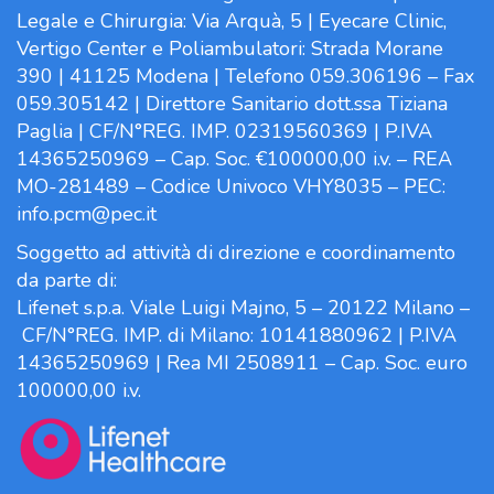
Legale e Chirurgia: Via Arquà, 5 | Eyecare Clinic,
Vertigo Center e Poliambulatori: Strada Morane
390 | 41125 Modena | Telefono 059.306196 – Fax
059.305142 | Direttore Sanitario dott.ssa Tiziana
Paglia | CF/N°REG. IMP. 02319560369 | P.IVA
14365250969 – Cap. Soc. €100000,00 i.v. – REA
MO-281489 – Codice Univoco VHY8035 – PEC:
info.pcm@pec.it
Soggetto ad attività di direzione e coordinamento
da parte di:
Lifenet s.p.a. Viale Luigi Majno, 5 – 20122 Milano –
CF/N°REG. IMP. di Milano: 10141880962 | P.IVA
14365250969 | Rea MI 2508911 – Cap. Soc. euro
100000,00 i.v.