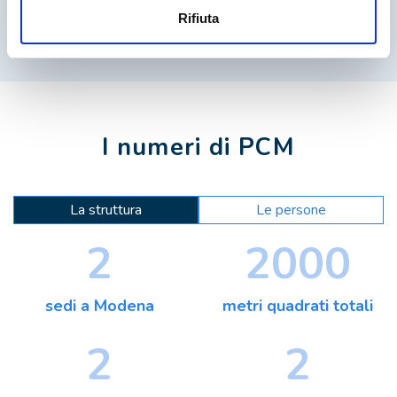
Rifiuta
I numeri di PCM
La struttura
Le persone
2
2000
sedi a Modena
metri quadrati totali
2
2