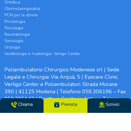
Ortottica
Otorinolaringoiatria
PCM per le donne
Proctologia
Psicologia
Reumatologia
Senologia
Urologia
Vestibologia e Audiologia: Vertigo Center
Poliambulatorio Chirurgico Modenese srl | Sede
Legale e Chirurgia: Via Arquà, 5 | Eyecare Clinic,
Vertigo Center e Poliambulatori: Strada Morane
390 | 41125 Modena | Telefono 059.306196 – Fax
059.305142 | Direttore Sanitario dott.ssa Tiziana
Chiama
Prenota
Scrivici
Paglia | CF/N°REG. IMP. 02319560369 | P.IVA
14365250969 – Cap. Soc. €100000,00 i.v. – REA
MO-281489 – Codice Univoco VHY8035 – PEC:
info.pcm@pec.it