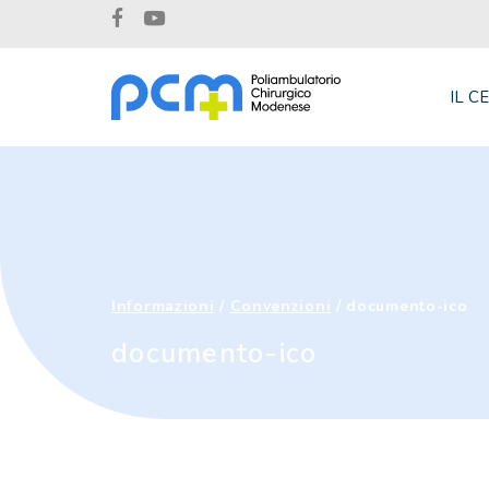
IL C
Informazioni
/
Convenzioni
/
documento-ico
documento-ico