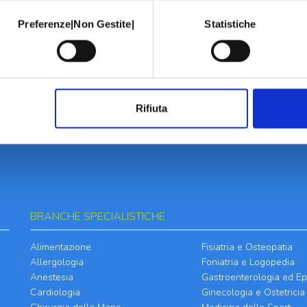
Preferenze|Non Gestite|
Statistiche
Rifiuta
BRANCHE SPECIALISTICHE
Alimentazione
Fisiatria e Osteopatia
Allergologia
Foniatria e Logopedia
Anestesia
Gastroenterologia ed Ep
Cardiologia
Ginecologia e Ostetricia