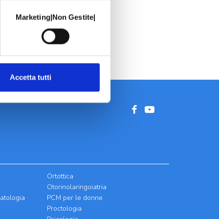
Marketing|Non Gestite|
Accetta tutti
Ortottica
Otorinolaringoiatria
atologia
PCM per le donne
Proctologia