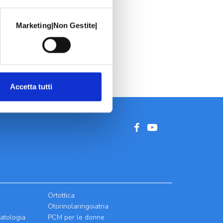
Marketing|Non Gestite|
Accetta tutti
Ortottica
Otorinolaringoiatria
atologia
PCM per le donne