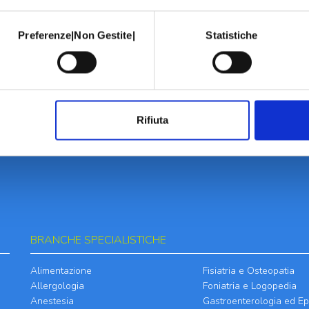
Preferenze|Non Gestite|
Statistiche
Rifiuta
BRANCHE SPECIALISTICHE
Alimentazione
Fisiatria e Osteopatia
Allergologia
Foniatria e Logopedia
Anestesia
Gastroenterologia ed Ep