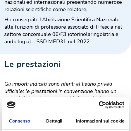
nazionali ed internazionali presentando numerose
relazioni scientifiche come relatore.
Ho conseguito l’Abilitazione Scientifica Nazionale
alle funzioni di professore associato di II fascia nel
settore concorsuale 06/F3 (otorinolaringoiatria e
audiologia) – SSD MED31 nel 2022.
Le prestazioni
Gli importi indicati sono riferiti al listino privati
ufficiale: le prestazioni in convenzione hanno un
costo inferiore (per maggiori informazioni
contattare
la segreteria PCM
al numero
059.306196
).
All’importo va sempre aggiunto il costo
dell’imposta di bollo, pari a
€ 2,00
.
Consenso
Dettagli
Informazioni sui cookie
Non sono prenotabili on line le prestazioni