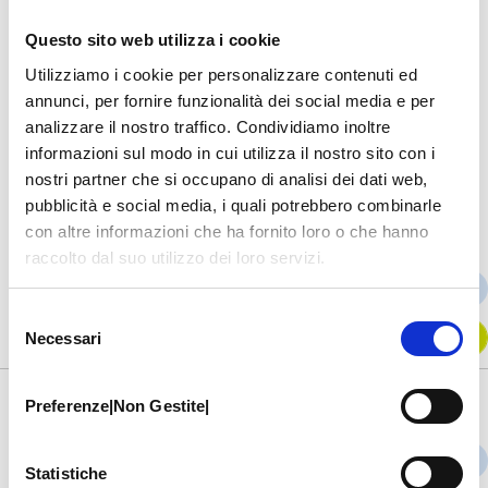
chirurgiche, quelle associate a medici che non
hanno giorni predefiniti di visita, quelle che
Questo sito web utilizza i cookie
richiedono un’indicazione medica preventiva.
Utilizziamo i cookie per personalizzare contenuti ed
annunci, per fornire funzionalità dei social media e per
Prestazioni
analizzare il nostro traffico. Condividiamo inoltre
informazioni sul modo in cui utilizza il nostro sito con i
PRESTAZIONI AMBULATORIALI
nostri partner che si occupano di analisi dei dati web,
pubblicità e social media, i quali potrebbero combinarle
con altre informazioni che ha fornito loro o che hanno
Lavaggio Auricolare
raccolto dal suo utilizzo dei loro servizi.
PRENOTA ONLINE
€ 80
Selezione
TELEFONA
Necessari
del
consenso
Preferenze|Non Gestite|
Rinofibrolaringoscopia
PRENOTA ONLINE
€ 130
Statistiche