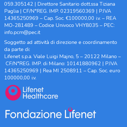
059.305142 | Direttore Sanitario dott.ssa Tiziana
Paglia | CF/N°REG. IMP. 02319560369 | P.IVA
14365250969 – Cap. Soc. €100000,00 i.v. – REA
MO-281489 – Codice Univoco VHY8035 – PEC:
info.pcm@pec.it
Soggetto ad attività di direzione e coordinamento
da parte di:
Lifenet s.p.a. Viale Luigi Majno, 5 – 20122 Milano –
CF/N°REG. IMP. di Milano: 10141880962 | P.IVA
14365250969 | Rea MI 2508911 – Cap. Soc. euro
100000,00 i.v.