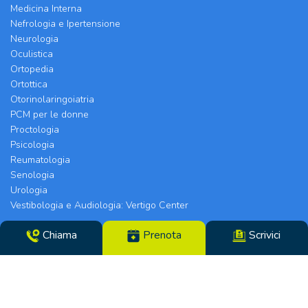
Medicina Interna
Nefrologia e Ipertensione
Neurologia
Oculistica
Ortopedia
Ortottica
Otorinolaringoiatria
PCM per le donne
Proctologia
Psicologia
Reumatologia
Senologia
Urologia
Vestibologia e Audiologia: Vertigo Center
Chiama
Prenota
Scrivici
Poliambulatorio Chirurgico Modenese srl | Sede
Legale e Chirurgia: Via Arquà, 5 | Eyecare Clinic,
Vertigo Center e Poliambulatori: Strada Morane
390 | 41125 Modena | Telefono 059.306196 – Fax