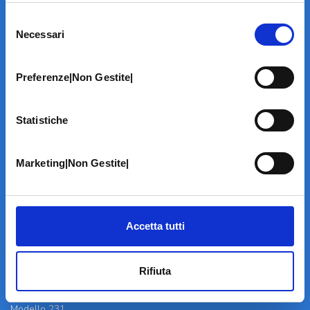
Selezione
Necessari
del
consenso
Preferenze|Non Gestite|
LA STRUTTURA
Informazioni
Statistiche
Contatti
Il Centro
Specialità
Marketing|Non Gestite|
Home Page
PRENOTA ON LINE
INFORMATIVE
Accetta tutti
Home Page
Cookie Policy
Rifiuta
Norme privacy
Codice Etico
Modello 231