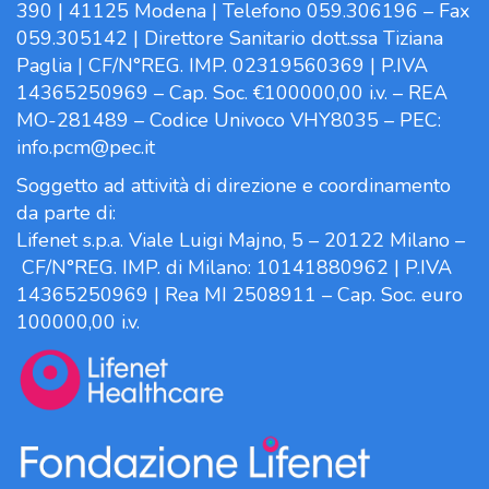
390 | 41125 Modena | Telefono 059.306196 – Fax
059.305142 | Direttore Sanitario dott.ssa Tiziana
Paglia | CF/N°REG. IMP. 02319560369 | P.IVA
14365250969 – Cap. Soc. €100000,00 i.v. – REA
MO-281489 – Codice Univoco VHY8035 – PEC:
info.pcm@pec.it
Soggetto ad attività di direzione e coordinamento
da parte di:
Lifenet s.p.a. Viale Luigi Majno, 5 – 20122 Milano –
CF/N°REG. IMP. di Milano: 10141880962 | P.IVA
14365250969 | Rea MI 2508911 – Cap. Soc. euro
100000,00 i.v.