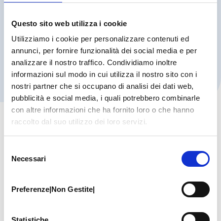
chirurgico presso diverse strutture ospedaliere tra
le quali Ospedale Maggiore Pizzardi di Bologna,
Questo sito web utilizza i cookie
Ospedale Ramazzini di Carpi, Ospedale Poma di
Mantova e Hopital Universitaire Piti – Salpetriere
Utilizziamo i cookie per personalizzare contenuti ed
(Francia).
annunci, per fornire funzionalità dei social media e per
analizzare il nostro traffico. Condividiamo inoltre
Sono co-autrice di diversi articoli e pubblicazioni
informazioni sul modo in cui utilizza il nostro sito con i
scientifiche.
nostri partner che si occupano di analisi dei dati web,
pubblicità e social media, i quali potrebbero combinarle
con altre informazioni che ha fornito loro o che hanno
Le prestazioni
raccolto dal suo utilizzo dei loro servizi.
Selezione
Gli importi indicati sono riferiti al listino privati
Necessari
del
ufficiale: le prestazioni in convenzione hanno un
consenso
costo inferiore (per maggiori informazioni
contattare
la segreteria PCM
al numero
059.306196
).
Preferenze|Non Gestite|
All’importo va sempre aggiunto il costo
dell’imposta di bollo, pari a
€ 2,00
.
Statistiche