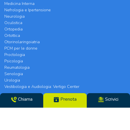
Medicina Interna
Nefrologia e Ipertensione
Neurologia
Oculistica
Ortopedia
Ortottica
Otorinolaringoiatria
PCM per le donne
Proctologia
Psicologia
Reumatologia
Senologia
Urologia
Vestibologia e Audiologia: Vertigo Center
Chiama
Prenota
Scrivici
Poliambulatorio Chirurgico Modenese srl | Sede
Legale e Chirurgia: Via Arquà, 5 | Eyecare Clinic,
Vertigo Center e Poliambulatori: Strada Morane
390 | 41125 Modena | Telefono 059.306196 – Fax