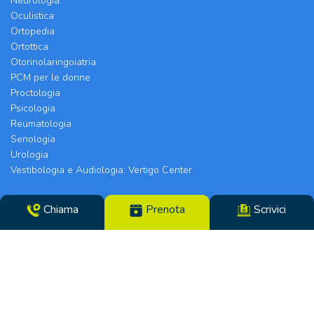
Neurologia
Oculistica
Ortopedia
Ortottica
Otorinolaringoiatria
PCM per le donne
Proctologia
Psicologia
Reumatologia
Senologia
Urologia
Vestibologia e Audiologia: Vertigo Center
Poliambulatorio Chirurgico Modenese srl | Sede
Chiama
Prenota
Scrivici
Legale e Chirurgia: Via Arquà, 5 | Eyecare Clinic,
Vertigo Center e Poliambulatori: Strada Morane
390 | 41125 Modena | Telefono 059.306196 – Fax
059.305142 | Direttore Sanitario dott.ssa Tiziana
Paglia | CF/N°REG. IMP. 02319560369 | P.IVA
14365250969 – Cap. Soc. €100000,00 i.v. – REA