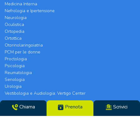
Medicina Interna
Nefrologia e Ipertensione
Neurologia
Oculistica
Ortopedia
Ortottica
Otorinolaringoiatria
PCM per le donne
Proctologia
Psicologia
Reumatologia
Senologia
Urologia
Vestibologia e Audiologia: Vertigo Center
Chiama
Prenota
Scrivici
Poliambulatorio Chirurgico Modenese srl | Sede
Legale e Chirurgia: Via Arquà, 5 | Eyecare Clinic,
Vertigo Center e Poliambulatori: Strada Morane
390 | 41125 Modena | Telefono 059.306196 – Fax