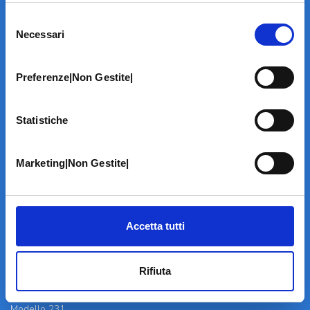
Selezione
Necessari
del
consenso
Preferenze|Non Gestite|
LA STRUTTURA
Informazioni
Statistiche
Contatti
Il Centro
Specialità
Marketing|Non Gestite|
Home Page
PRENOTA ON LINE
INFORMATIVE
Accetta tutti
Home Page
Cookie Policy
Rifiuta
Norme privacy
Codice Etico
Modello 231