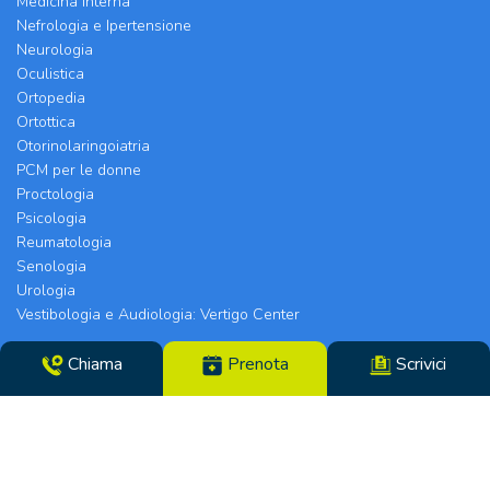
Medicina Interna
Nefrologia e Ipertensione
Neurologia
Oculistica
Ortopedia
Ortottica
Otorinolaringoiatria
PCM per le donne
Proctologia
Psicologia
Reumatologia
Senologia
Urologia
Vestibologia e Audiologia: Vertigo Center
Chiama
Prenota
Scrivici
Poliambulatorio Chirurgico Modenese srl | Sede
Legale e Chirurgia: Via Arquà, 5 | Eyecare Clinic,
Vertigo Center e Poliambulatori: Strada Morane
390 | 41125 Modena | Telefono 059.306196 – Fax
059.305142 | Direttore Sanitario dott.ssa Tiziana