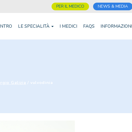
PER IL MEDICO
NEWS & MEDIA
ENTRO
LE SPECIALITÀ
I MEDICI
FAQS
INFORMAZION
orgio Galizia
/
vulvodinia