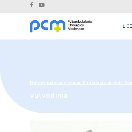
IL C
Dolore pelvico cronico: l’intervista al dott. Gi
vulvodinia