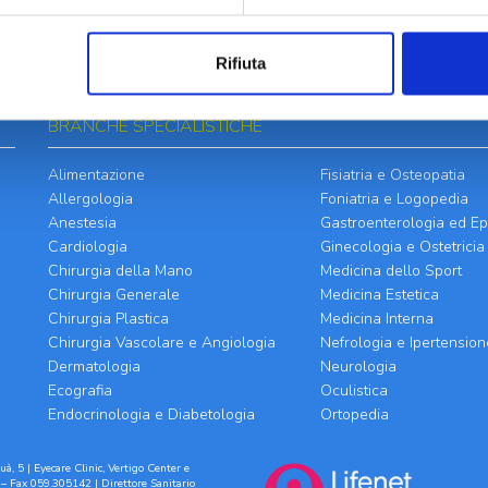
Rifiuta
BRANCHE SPECIALISTICHE
Alimentazione
Fisiatria e Osteopatia
Allergologia
Foniatria e Logopedia
Anestesia
Gastroenterologia ed Ep
Cardiologia
Ginecologia e Ostetricia
Chirurgia della Mano
Medicina dello Sport
Chirurgia Generale
Medicina Estetica
Chirurgia Plastica
Medicina Interna
Chirurgia Vascolare e Angiologia
Nefrologia e Ipertension
Dermatologia
Neurologia
Ecografia
Oculistica
Endocrinologia e Diabetologia
Ortopedia
à, 5 | Eyecare Clinic, Vertigo Center e
– Fax 059.305142 | Direttore Sanitario