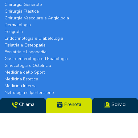
Chirurgia Generale
Chirurgia Plastica
Chirurgia Vascolare e Angiologia
Dermatologia
Ecografia
Endocrinologia e Diabetologia
Fisiatria e Osteopatia
Foniatria e Logopedia
Gastroenterologia ed Epatologia
Ginecologia e Ostetricia
Medicina dello Sport
Medicina Estetica
Medicina Interna
Nefrologia e Ipertensione
Neurologia
Chiama
Prenota
Scrivici
Oculistica
Ortopedia
Ortottica
Otorinolaringoiatria
PCM per le donne