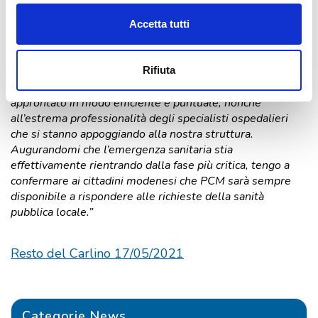
infermieristico in particolare, va il mio ringraziamento per
aver accolto la sfida con grande impegno e
Accetta tutti
professionalità.
Il buon esito di questa collaborazione si deve senz’altro
Rifiuta
anche alla qualità dell’organizzazione, a livello sanitario e
amministrativo, che l’Azienda diretta dal dottor Vagnini ha
approntato in modo efficiente e puntuale, nonché
all’estrema professionalità degli specialisti ospedalieri
che si stanno appoggiando alla nostra struttura.
Augurandomi che l’emergenza sanitaria stia
effettivamente rientrando dalla fase più critica, tengo a
confermare ai cittadini modenesi che PCM sarà sempre
disponibile a rispondere alle richieste della sanità
pubblica locale.”
Resto del Carlino 17/05/2021
Categorie News