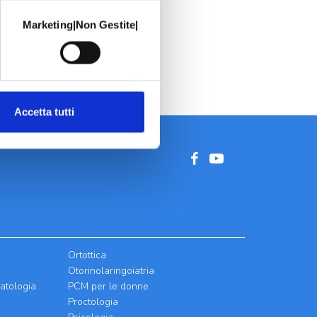
Marketing|Non Gestite|
Accetta tutti
Ortottica
Otorinolaringoiatria
atologia
PCM per le donne
Proctologia