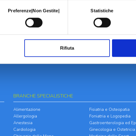
Preferenze|Non Gestite|
Statistiche
Rifiuta
BRANCHE SPECIALISTICHE
Alimentazione
Fisiatria e Osteopatia
Allergologia
Foniatria e Logopedia
Anestesia
Gastroenterologia ed Ep
Cardiologia
Ginecologia e Ostetricia