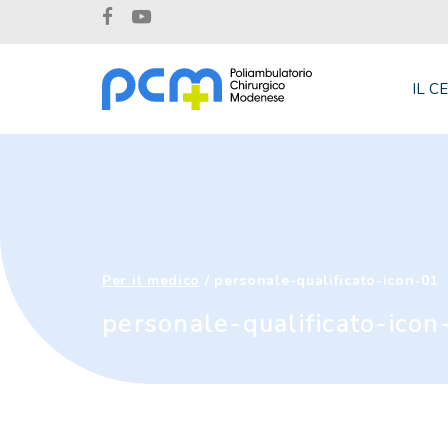
IL C
Per il medico
/
personale-qualificato-icon-01
personale-qualificato-icon