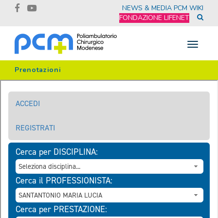
NEWS & MEDIA
PCM WIKI
FONDAZIONE LIFENET
Toggle
navigat
Prenotazioni