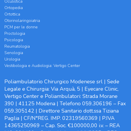
Oculistica
Ortopedia
Ortottica
Otorinolaringoiatria
PCM per le donne
Proctologia
Psicologia
Reumatologia
Senologia
Urologia
Vestibologia e Audiologia: Vertigo Center
Poliambulatorio Chirurgico Modenese srl | Sede
Legale e Chirurgia: Via Arquà, 5 | Eyecare Clinic,
Vertigo Center e Poliambulatori: Strada Morane
390 | 41125 Modena | Telefono 059.306196 – Fax
059.305142 | Direttore Sanitario dott.ssa Tiziana
Paglia | CF/N°REG. IMP. 02319560369 | P.IVA
14365250969 – Cap. Soc. €100000,00 i.v. – REA