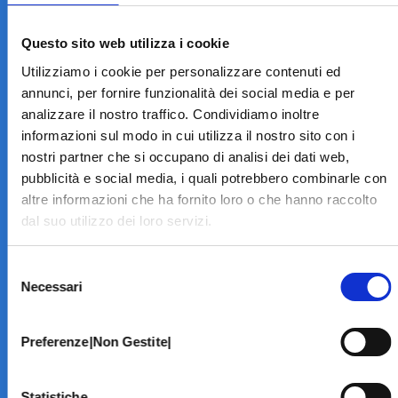
LA STRUTTURA
Informazioni
Questo sito web utilizza i cookie
Contatti
Utilizziamo i cookie per personalizzare contenuti ed
Il Centro
annunci, per fornire funzionalità dei social media e per
Specialità
analizzare il nostro traffico. Condividiamo inoltre
Home Page
informazioni sul modo in cui utilizza il nostro sito con i
PRENOTA ON LINE
nostri partner che si occupano di analisi dei dati web,
INFORMATIVE
pubblicità e social media, i quali potrebbero combinarle con
altre informazioni che ha fornito loro o che hanno raccolto
Home Page
dal suo utilizzo dei loro servizi.
Cookie Policy
Norme privacy
Selezione
Codice Etico
Necessari
del
Modello 231
consenso
Whistleblowing
Amministrazione Trasparente
Preferenze|Non Gestite|
BRANCHE SPECIALISTICHE
Statistiche