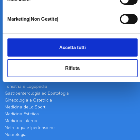
Alimentazione
Allergologia
Anestesia
Marketing|Non Gestite|
Cardiologia
Chirurgia della Mano
Chirurgia Generale
Chirurgia Plastica
Accetta tutti
Chirurgia Vascolare e Angiologia
Dermatologia
Ecografia
Rifiuta
Endocrinologia e Diabetologia
Fisiatria e Osteopatia
Foniatria e Logopedia
Gastroenterologia ed Epatologia
Ginecologia e Ostetricia
Medicina dello Sport
Medicina Estetica
Medicina Interna
Nefrologia e Ipertensione
Neurologia