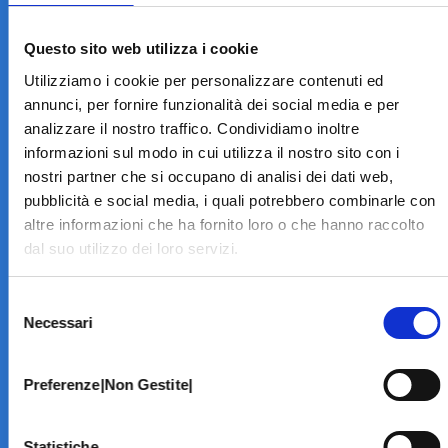
LA STRUTTURA
Informazioni
Questo sito web utilizza i cookie
Contatti
Utilizziamo i cookie per personalizzare contenuti ed
Il Centro
annunci, per fornire funzionalità dei social media e per
Specialità
analizzare il nostro traffico. Condividiamo inoltre
Home Page
informazioni sul modo in cui utilizza il nostro sito con i
PRENOTA ON LINE
nostri partner che si occupano di analisi dei dati web,
INFORMATIVE
pubblicità e social media, i quali potrebbero combinarle con
altre informazioni che ha fornito loro o che hanno raccolto
Home Page
dal suo utilizzo dei loro servizi.
Cookie Policy
Norme privacy
Selezione
Codice Etico
Necessari
del
Modello 231
consenso
Whistleblowing
Amministrazione Trasparente
Preferenze|Non Gestite|
BRANCHE SPECIALISTICHE
Statistiche