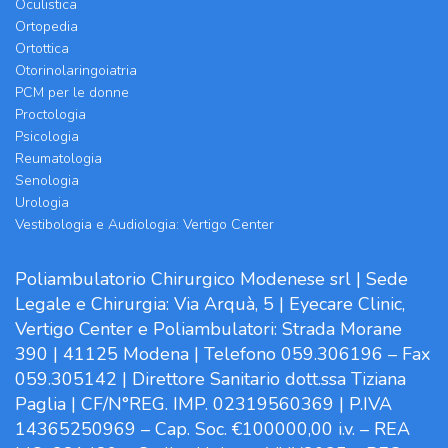
Oculistica
Ortopedia
Ortottica
Otorinolaringoiatria
PCM per le donne
Proctologia
Psicologia
Reumatologia
Senologia
Urologia
Vestibologia e Audiologia: Vertigo Center
Poliambulatorio Chirurgico Modenese srl | Sede
Legale e Chirurgia: Via Arquà, 5 | Eyecare Clinic,
Vertigo Center e Poliambulatori: Strada Morane
390 | 41125 Modena | Telefono 059.306196 – Fax
059.305142 | Direttore Sanitario dott.ssa Tiziana
Paglia | CF/N°REG. IMP. 02319560369 | P.IVA
14365250969 – Cap. Soc. €100000,00 i.v. – REA