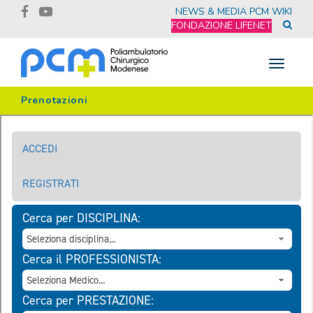
NEWS & MEDIA
PCM WIKI
FONDAZIONE LIFENET
Toggle
navigat
Prenotazioni