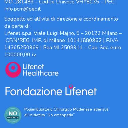
MO-281489 – Codice Univoco VHY8035 – PEC:
info.pcm@pec.it
Soggetto ad attività di direzione e coordinamento
da parte di:
Lifenet s.p.a. Viale Luigi Majno, 5 – 20122 Milano –
CF/N°REG. IMP. di Milano: 10141880962 | P.IVA
14365250969 | Rea MI 2508911 – Cap. Soc. euro
100000,00 i.v.
Poliambulatorio Chirurgico Modenese aderisce
all’iniziativa “No omeopatia”