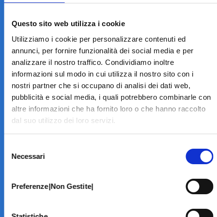
LA STRUTTURA
Informazioni
Questo sito web utilizza i cookie
Contatti
Utilizziamo i cookie per personalizzare contenuti ed
Il Centro
annunci, per fornire funzionalità dei social media e per
Specialità
analizzare il nostro traffico. Condividiamo inoltre
Home Page
informazioni sul modo in cui utilizza il nostro sito con i
PRENOTA ON LINE
nostri partner che si occupano di analisi dei dati web,
INFORMATIVE
pubblicità e social media, i quali potrebbero combinarle con
altre informazioni che ha fornito loro o che hanno raccolto
Home Page
dal suo utilizzo dei loro servizi.
Cookie Policy
Norme privacy
Selezione
Codice Etico
Necessari
del
Modello 231
consenso
Whistleblowing
Amministrazione Trasparente
Preferenze|Non Gestite|
BRANCHE SPECIALISTICHE
Statistiche