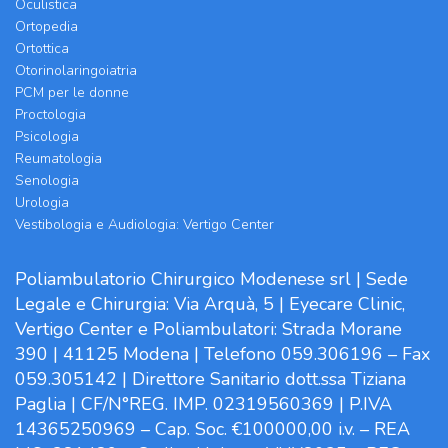
Oculistica
Ortopedia
Ortottica
Otorinolaringoiatria
PCM per le donne
Proctologia
Psicologia
Reumatologia
Senologia
Urologia
Vestibologia e Audiologia: Vertigo Center
Poliambulatorio Chirurgico Modenese srl | Sede
Legale e Chirurgia: Via Arquà, 5 | Eyecare Clinic,
Vertigo Center e Poliambulatori: Strada Morane
390 | 41125 Modena | Telefono 059.306196 – Fax
059.305142 | Direttore Sanitario dott.ssa Tiziana
Paglia | CF/N°REG. IMP. 02319560369 | P.IVA
14365250969 – Cap. Soc. €100000,00 i.v. – REA