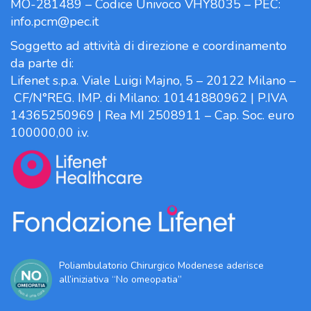
MO-281489 – Codice Univoco VHY8035 – PEC:
info.pcm@pec.it
Soggetto ad attività di direzione e coordinamento
da parte di:
Lifenet s.p.a. Viale Luigi Majno, 5 – 20122 Milano –
CF/N°REG. IMP. di Milano: 10141880962 | P.IVA
14365250969 | Rea MI 2508911 – Cap. Soc. euro
100000,00 i.v.
Poliambulatorio Chirurgico Modenese aderisce
all’iniziativa “No omeopatia”