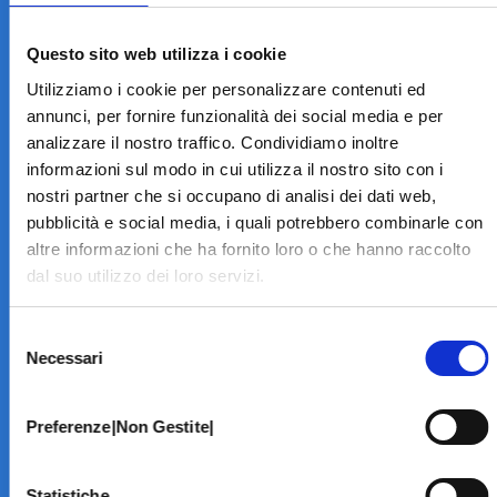
LA STRUTTURA
Informazioni
Questo sito web utilizza i cookie
Contatti
Utilizziamo i cookie per personalizzare contenuti ed
Il Centro
annunci, per fornire funzionalità dei social media e per
Specialità
analizzare il nostro traffico. Condividiamo inoltre
Home Page
informazioni sul modo in cui utilizza il nostro sito con i
PRENOTA ON LINE
nostri partner che si occupano di analisi dei dati web,
INFORMATIVE
pubblicità e social media, i quali potrebbero combinarle con
altre informazioni che ha fornito loro o che hanno raccolto
Home Page
dal suo utilizzo dei loro servizi.
Cookie Policy
Norme privacy
Selezione
Codice Etico
Necessari
del
Modello 231
consenso
Whistleblowing
Amministrazione Trasparente
Preferenze|Non Gestite|
BRANCHE SPECIALISTICHE
Statistiche