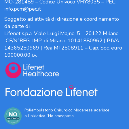
MO-281489 – Codice Univoco VHY8035 – PEC:
info.pcm@pec.it
Soggetto ad attività di direzione e coordinamento
da parte di:
Lifenet s.p.a. Viale Luigi Majno, 5 – 20122 Milano –
CF/N°REG. IMP. di Milano: 10141880962 | P.IVA
14365250969 | Rea MI 2508911 – Cap. Soc. euro
100000,00 i.v.
Poliambulatorio Chirurgico Modenese aderisce
all’iniziativa “No omeopatia”