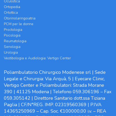
Oculistica
Ortopedia
Ortottica
Otorinolaringoiatria
PCM per le donne
Proctologia
Psicologia
Reumatologia
Senologia
Urologia
Vestibologia e Audiologia: Vertigo Center
Poliambulatorio Chirurgico Modenese srl | Sede
Legale e Chirurgia: Via Arquà, 5 | Eyecare Clinic,
Vertigo Center e Poliambulatori: Strada Morane
390 | 41125 Modena | Telefono 059.306196 – Fax
059.305142 | Direttore Sanitario dott.ssa Tiziana
Paglia | CF/N°REG. IMP. 02319560369 | P.IVA
14365250969 – Cap. Soc. €100000,00 i.v. – REA