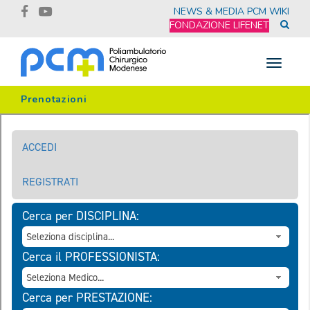
NEWS & MEDIA
PCM WIKI
FONDAZIONE LIFENET
Toggle
navigat
Prenotazioni