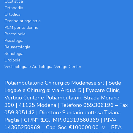
Oculistica
Ortopedia
Ortottica
Otorinolaringoiatria
PCM per le donne
Proctologia
Psicologia
Reumatologia
Senologia
Urologia
Vestibologia e Audiologia: Vertigo Center
Poliambulatorio Chirurgico Modenese srl | Sede
Legale e Chirurgia: Via Arquà, 5 | Eyecare Clinic,
Vertigo Center e Poliambulatori: Strada Morane
390 | 41125 Modena | Telefono 059.306196 – Fax
059.305142 | Direttore Sanitario dott.ssa Tiziana
Paglia | CF/N°REG. IMP. 02319560369 | P.IVA
14365250969 – Cap. Soc. €100000,00 i.v. – REA