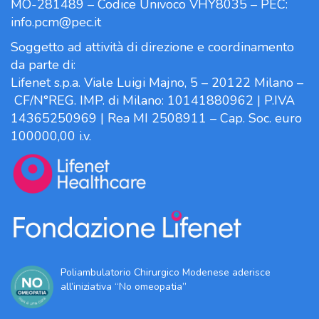
MO-281489 – Codice Univoco VHY8035 – PEC:
info.pcm@pec.it
Soggetto ad attività di direzione e coordinamento
da parte di:
Lifenet s.p.a. Viale Luigi Majno, 5 – 20122 Milano –
CF/N°REG. IMP. di Milano: 10141880962 | P.IVA
14365250969 | Rea MI 2508911 – Cap. Soc. euro
100000,00 i.v.
Poliambulatorio Chirurgico Modenese aderisce
all’iniziativa “No omeopatia”