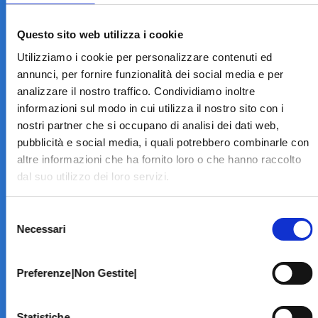
LA STRUTTURA
Informazioni
Questo sito web utilizza i cookie
Contatti
Utilizziamo i cookie per personalizzare contenuti ed
Il Centro
annunci, per fornire funzionalità dei social media e per
Specialità
analizzare il nostro traffico. Condividiamo inoltre
Home Page
informazioni sul modo in cui utilizza il nostro sito con i
PRENOTA ON LINE
nostri partner che si occupano di analisi dei dati web,
INFORMATIVE
pubblicità e social media, i quali potrebbero combinarle con
altre informazioni che ha fornito loro o che hanno raccolto
Home Page
dal suo utilizzo dei loro servizi.
Cookie Policy
Norme privacy
Selezione
Codice Etico
Necessari
del
Modello 231
consenso
Whistleblowing
Amministrazione Trasparente
Preferenze|Non Gestite|
BRANCHE SPECIALISTICHE
Statistiche