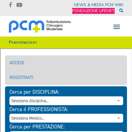
NEWS & MEDIA
PCM WIKI
FONDAZIONE LIFENET
Toggle
navigat
Prenotazioni