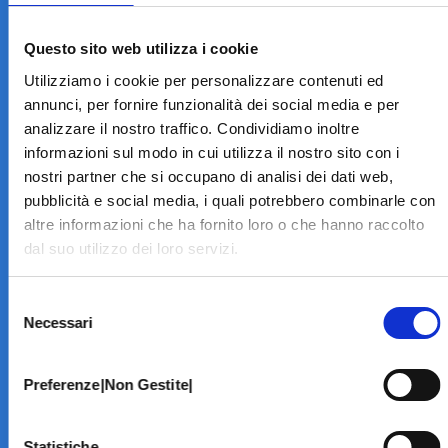
LA STRUTTURA
Informazioni
Questo sito web utilizza i cookie
Contatti
Utilizziamo i cookie per personalizzare contenuti ed
Il Centro
annunci, per fornire funzionalità dei social media e per
Specialità
analizzare il nostro traffico. Condividiamo inoltre
Home Page
informazioni sul modo in cui utilizza il nostro sito con i
PRENOTA ON LINE
nostri partner che si occupano di analisi dei dati web,
INFORMATIVE
pubblicità e social media, i quali potrebbero combinarle con
altre informazioni che ha fornito loro o che hanno raccolto
Home Page
dal suo utilizzo dei loro servizi.
Cookie Policy
Norme privacy
Selezione
Codice Etico
Necessari
del
Modello 231
consenso
Whistleblowing
Amministrazione Trasparente
Preferenze|Non Gestite|
BRANCHE SPECIALISTICHE
Statistiche