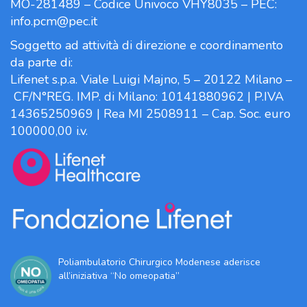
MO-281489 – Codice Univoco VHY8035 – PEC:
info.pcm@pec.it
Soggetto ad attività di direzione e coordinamento
da parte di:
Lifenet s.p.a. Viale Luigi Majno, 5 – 20122 Milano –
CF/N°REG. IMP. di Milano: 10141880962 | P.IVA
14365250969 | Rea MI 2508911 – Cap. Soc. euro
100000,00 i.v.
Poliambulatorio Chirurgico Modenese aderisce
all’iniziativa “No omeopatia”