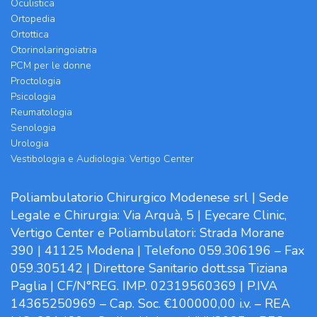
Oculistica
Ortopedia
Ortottica
Otorinolaringoiatria
PCM per le donne
Proctologia
Psicologia
Reumatologia
Senologia
Urologia
Vestibologia e Audiologia: Vertigo Center
Poliambulatorio Chirurgico Modenese srl | Sede
Legale e Chirurgia: Via Arquà, 5 | Eyecare Clinic,
Vertigo Center e Poliambulatori: Strada Morane
390 | 41125 Modena | Telefono 059.306196 – Fax
059.305142 | Direttore Sanitario dott.ssa Tiziana
Paglia | CF/N°REG. IMP. 02319560369 | P.IVA
14365250969 – Cap. Soc. €100000,00 i.v. – REA