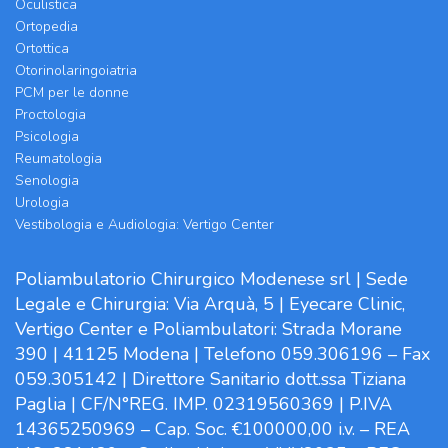
Oculistica
Ortopedia
Ortottica
Otorinolaringoiatria
PCM per le donne
Proctologia
Psicologia
Reumatologia
Senologia
Urologia
Vestibologia e Audiologia: Vertigo Center
Poliambulatorio Chirurgico Modenese srl | Sede
Legale e Chirurgia: Via Arquà, 5 | Eyecare Clinic,
Vertigo Center e Poliambulatori: Strada Morane
390 | 41125 Modena | Telefono 059.306196 – Fax
059.305142 | Direttore Sanitario dott.ssa Tiziana
Paglia | CF/N°REG. IMP. 02319560369 | P.IVA
14365250969 – Cap. Soc. €100000,00 i.v. – REA