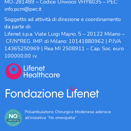
MO-281489 – Codice Univoco VHY8035 – PEC:
info.pcm@pec.it
Soggetto ad attività di direzione e coordinamento
da parte di:
Lifenet s.p.a. Viale Luigi Majno, 5 – 20122 Milano –
CF/N°REG. IMP. di Milano: 10141880962 | P.IVA
14365250969 | Rea MI 2508911 – Cap. Soc. euro
100000,00 i.v.
Poliambulatorio Chirurgico Modenese aderisce
all’iniziativa “No omeopatia”