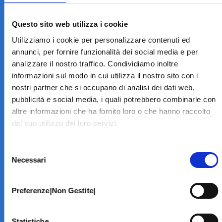
LA STRUTTURA
Informazioni
Questo sito web utilizza i cookie
Contatti
Utilizziamo i cookie per personalizzare contenuti ed
Il Centro
annunci, per fornire funzionalità dei social media e per
Specialità
analizzare il nostro traffico. Condividiamo inoltre
Home Page
informazioni sul modo in cui utilizza il nostro sito con i
PRENOTA ON LINE
nostri partner che si occupano di analisi dei dati web,
INFORMATIVE
pubblicità e social media, i quali potrebbero combinarle con
altre informazioni che ha fornito loro o che hanno raccolto
Home Page
dal suo utilizzo dei loro servizi.
Cookie Policy
Norme privacy
Selezione
Codice Etico
Necessari
del
Modello 231
consenso
Whistleblowing
Amministrazione Trasparente
Preferenze|Non Gestite|
BRANCHE SPECIALISTICHE
Statistiche