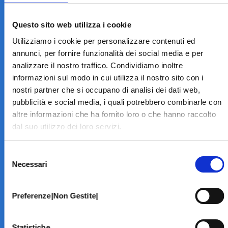
LA STRUTTURA
Informazioni
Questo sito web utilizza i cookie
Contatti
Utilizziamo i cookie per personalizzare contenuti ed
Il Centro
annunci, per fornire funzionalità dei social media e per
Specialità
analizzare il nostro traffico. Condividiamo inoltre
Home Page
informazioni sul modo in cui utilizza il nostro sito con i
PRENOTA ON LINE
nostri partner che si occupano di analisi dei dati web,
INFORMATIVE
pubblicità e social media, i quali potrebbero combinarle con
altre informazioni che ha fornito loro o che hanno raccolto
Home Page
dal suo utilizzo dei loro servizi.
Cookie Policy
Norme privacy
Selezione
Codice Etico
Necessari
del
Modello 231
consenso
Whistleblowing
Amministrazione Trasparente
Preferenze|Non Gestite|
BRANCHE SPECIALISTICHE
Statistiche