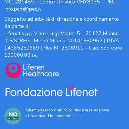
MO-281489 – Codice Univoco VHY8035 – PEC:
info.pcm@pec.it
Soggetto ad attività di direzione e coordinamento
da parte di:
Lifenet s.p.a. Viale Luigi Majno, 5 – 20122 Milano –
CF/N°REG. IMP. di Milano: 10141880962 | P.IVA
14365250969 | Rea MI 2508911 – Cap. Soc. euro
100000,00 i.v.
Poliambulatorio Chirurgico Modenese aderisce
all’iniziativa “No omeopatia”