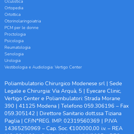
Oculistica
Ortopedia
Ortottica
Otorinolaringoiatria
PCM per le donne
Proctologia
Psicologia
Reumatologia
Senologia
Urologia
Vestibologia e Audiologia: Vertigo Center
Poliambulatorio Chirurgico Modenese srl | Sede
Legale e Chirurgia: Via Arquà, 5 | Eyecare Clinic,
Vertigo Center e Poliambulatori: Strada Morane
390 | 41125 Modena | Telefono 059.306196 – Fax
059.305142 | Direttore Sanitario dott.ssa Tiziana
Paglia | CF/N°REG. IMP. 02319560369 | P.IVA
14365250969 – Cap. Soc. €100000,00 i.v. – REA