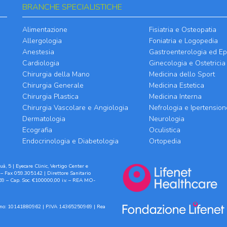
BRANCHE SPECIALISTICHE
Alimentazione
Fisiatria e Osteopatia
Allergologia
Foniatria e Logopedia
Anestesia
Gastroenterologia ed Ep
Cardiologia
Ginecologia e Ostetricia
Chirurgia della Mano
Medicina dello Sport
Chirurgia Generale
Medicina Estetica
Chirurgia Plastica
Medicina Interna
Chirurgia Vascolare e Angiologia
Nefrologia e Ipertension
Dermatologia
Neurologia
Ecografia
Oculistica
Endocrinologia e Diabetologia
Ortopedia
à, 5 | Eyecare Clinic, Vertigo Center e
– Fax 059.305142 | Direttore Sanitario
9 – Cap. Soc. €100000,00 i.v. – REA MO-
ilano: 10141880962 | P.IVA 14365250969 | Rea