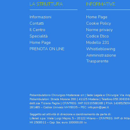
LA STRUTTURA
INFORMATIVE
Informazioni
Home Page
Contatti
Cookie Policy
Il Centro
Norme privacy
Specialità
Codice Etico
Home Page
Modello 231
PRENOTA ON LINE
Whistleblowing
Amministrazione
Trasparente
Poliambulatorio Chirurgico Modenese srl | Sede Legale e Chirurgia: Via Arqu
Poliambulatori: Strada Morane 390 | 41125 Modena | Telefono 059.306196 
dott.ssa Tiziana Paglia | CF/N°REG. IMP. 02319560369 | P.IVA 1436525096
281489 – Codice Univoco VHY8035 – PEC:
info.pcm@pec.it
Soggetto ad attività di direzione e coordinamento da parte di:
Lifenet s.p.a. Viale Luigi Majno, 5 – 20122 Milano – CF/N°REG. IMP. di M
MI 2508911 – Cap. Soc. euro 100000,00 i.v.