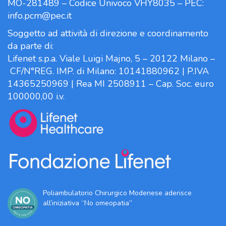
MO-281489 – Codice Univoco VHY8035 – PEC:
info.pcm@pec.it
Soggetto ad attività di direzione e coordinamento
da parte di:
Lifenet s.p.a. Viale Luigi Majno, 5 – 20122 Milano –
CF/N°REG. IMP. di Milano: 10141880962 | P.IVA
14365250969 | Rea MI 2508911 – Cap. Soc. euro
100000,00 i.v.
Poliambulatorio Chirurgico Modenese aderisce
all’iniziativa “No omeopatia”