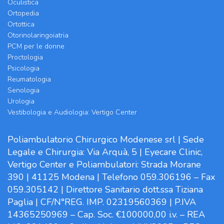
Oculistica
Ortopedia
Ortottica
Otorinolaringoiatria
PCM per le donne
Proctologia
Psicologia
Reumatologia
Senologia
Urologia
Vestibologia e Audiologia: Vertigo Center
Poliambulatorio Chirurgico Modenese srl | Sede
Legale e Chirurgia: Via Arquà, 5 | Eyecare Clinic,
Vertigo Center e Poliambulatori: Strada Morane
390 | 41125 Modena | Telefono 059.306196 – Fax
059.305142 | Direttore Sanitario dott.ssa Tiziana
Paglia | CF/N°REG. IMP. 02319560369 | P.IVA
14365250969 – Cap. Soc. €100000,00 i.v. – REA