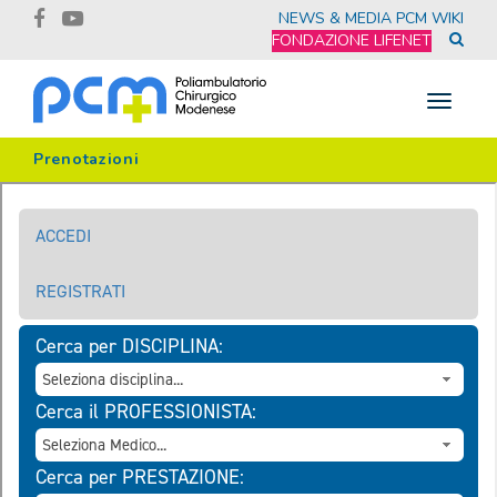
NEWS & MEDIA
PCM WIKI
FONDAZIONE LIFENET
Toggle
navigat
Prenotazioni