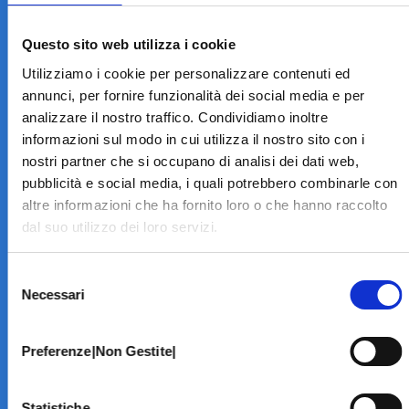
LA STRUTTURA
Informazioni
Questo sito web utilizza i cookie
Contatti
Utilizziamo i cookie per personalizzare contenuti ed
Il Centro
annunci, per fornire funzionalità dei social media e per
Specialità
analizzare il nostro traffico. Condividiamo inoltre
Home Page
informazioni sul modo in cui utilizza il nostro sito con i
PRENOTA ON LINE
nostri partner che si occupano di analisi dei dati web,
INFORMATIVE
pubblicità e social media, i quali potrebbero combinarle con
altre informazioni che ha fornito loro o che hanno raccolto
Home Page
dal suo utilizzo dei loro servizi.
Cookie Policy
Norme privacy
Selezione
Codice Etico
Necessari
del
Modello 231
consenso
Whistleblowing
Amministrazione Trasparente
Preferenze|Non Gestite|
BRANCHE SPECIALISTICHE
Statistiche