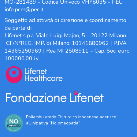
MO-281489 – Codice Univoco VHY8035 – PEC:
info.pcm@pec.it
Soggetto ad attività di direzione e coordinamento
da parte di:
Lifenet s.p.a. Viale Luigi Majno, 5 – 20122 Milano –
CF/N°REG. IMP. di Milano: 10141880962 | P.IVA
14365250969 | Rea MI 2508911 – Cap. Soc. euro
100000,00 i.v.
Poliambulatorio Chirurgico Modenese aderisce
all’iniziativa “No omeopatia”