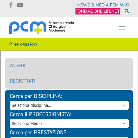
NEWS & MEDIA
PCM WIKI
FONDAZIONE LIFENET
Toggle
navigat
Prenotazioni