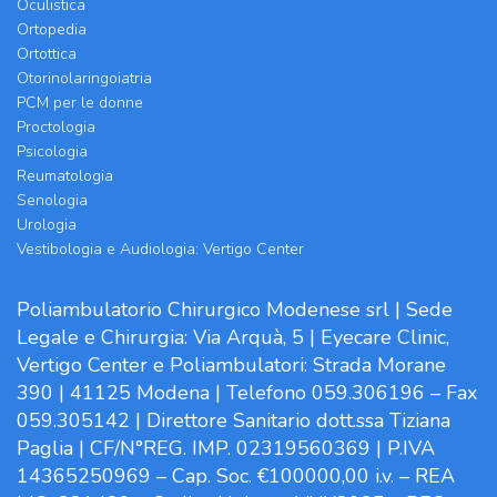
Oculistica
Ortopedia
Ortottica
Otorinolaringoiatria
PCM per le donne
Proctologia
Psicologia
Reumatologia
Senologia
Urologia
Vestibologia e Audiologia: Vertigo Center
Poliambulatorio Chirurgico Modenese srl | Sede
Legale e Chirurgia: Via Arquà, 5 | Eyecare Clinic,
Vertigo Center e Poliambulatori: Strada Morane
390 | 41125 Modena | Telefono 059.306196 – Fax
059.305142 | Direttore Sanitario dott.ssa Tiziana
Paglia | CF/N°REG. IMP. 02319560369 | P.IVA
14365250969 – Cap. Soc. €100000,00 i.v. – REA