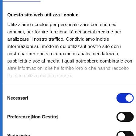
LA STRUTTURA
Informazioni
Questo sito web utilizza i cookie
Contatti
Utilizziamo i cookie per personalizzare contenuti ed
Il Centro
annunci, per fornire funzionalità dei social media e per
Specialità
analizzare il nostro traffico. Condividiamo inoltre
Home Page
informazioni sul modo in cui utilizza il nostro sito con i
PRENOTA ON LINE
nostri partner che si occupano di analisi dei dati web,
INFORMATIVE
pubblicità e social media, i quali potrebbero combinarle con
altre informazioni che ha fornito loro o che hanno raccolto
Home Page
dal suo utilizzo dei loro servizi.
Cookie Policy
Norme privacy
Selezione
Codice Etico
Necessari
del
Modello 231
consenso
Whistleblowing
Amministrazione Trasparente
Preferenze|Non Gestite|
BRANCHE SPECIALISTICHE
Statistiche