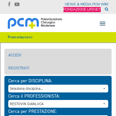
NEWS & MEDIA
PCM WIKI
FONDAZIONE LIFENET
Toggle
navigat
Prenotazioni