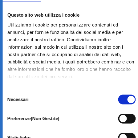
LA STRUTTURA
Informazioni
Questo sito web utilizza i cookie
Contatti
Utilizziamo i cookie per personalizzare contenuti ed
Il Centro
annunci, per fornire funzionalità dei social media e per
Specialità
analizzare il nostro traffico. Condividiamo inoltre
Home Page
informazioni sul modo in cui utilizza il nostro sito con i
PRENOTA ON LINE
nostri partner che si occupano di analisi dei dati web,
INFORMATIVE
pubblicità e social media, i quali potrebbero combinarle con
altre informazioni che ha fornito loro o che hanno raccolto
Home Page
dal suo utilizzo dei loro servizi.
Cookie Policy
Norme privacy
Selezione
Codice Etico
Necessari
del
Modello 231
consenso
Whistleblowing
Amministrazione Trasparente
Preferenze|Non Gestite|
BRANCHE SPECIALISTICHE
Statistiche