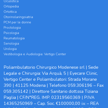
Oculistica
Ortopedia
Ortottica
Otorinolaringoiatria
PCM per le donne
Proctologia
Psicologia
Reumatologia
Senologia
Urologia
Vestibologia e Audiologia: Vertigo Center
Poliambulatorio Chirurgico Modenese srl | Sede
Legale e Chirurgia: Via Arquà, 5 | Eyecare Clinic,
Vertigo Center e Poliambulatori: Strada Morane
390 | 41125 Modena | Telefono 059.306196 – Fax
059.305142 | Direttore Sanitario dott.ssa Tiziana
Paglia | CF/N°REG. IMP. 02319560369 | P.IVA
14365250969 – Cap. Soc. €100000,00 i.v. – REA