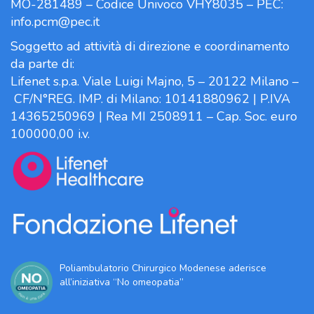
MO-281489 – Codice Univoco VHY8035 – PEC:
info.pcm@pec.it
Soggetto ad attività di direzione e coordinamento
da parte di:
Lifenet s.p.a. Viale Luigi Majno, 5 – 20122 Milano –
CF/N°REG. IMP. di Milano: 10141880962 | P.IVA
14365250969 | Rea MI 2508911 – Cap. Soc. euro
100000,00 i.v.
Poliambulatorio Chirurgico Modenese aderisce
all’iniziativa “No omeopatia”