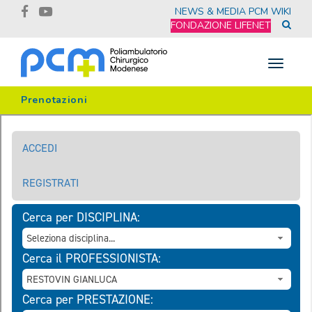
NEWS & MEDIA
PCM WIKI
FONDAZIONE LIFENET
Toggle
navigat
Prenotazioni