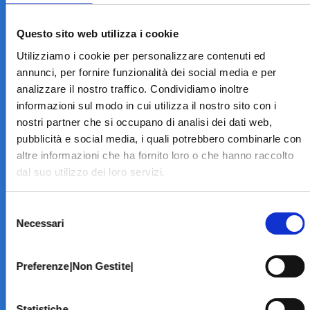
LA STRUTTURA
Informazioni
Questo sito web utilizza i cookie
Contatti
Utilizziamo i cookie per personalizzare contenuti ed
Il Centro
annunci, per fornire funzionalità dei social media e per
Specialità
analizzare il nostro traffico. Condividiamo inoltre
Home Page
informazioni sul modo in cui utilizza il nostro sito con i
PRENOTA ON LINE
nostri partner che si occupano di analisi dei dati web,
INFORMATIVE
pubblicità e social media, i quali potrebbero combinarle con
altre informazioni che ha fornito loro o che hanno raccolto
Home Page
dal suo utilizzo dei loro servizi.
Cookie Policy
Norme privacy
Selezione
Codice Etico
Necessari
del
Modello 231
consenso
Whistleblowing
Amministrazione Trasparente
Preferenze|Non Gestite|
BRANCHE SPECIALISTICHE
Statistiche