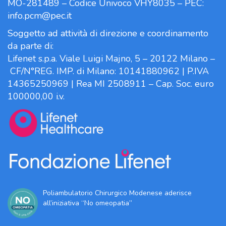
MO-281489 – Codice Univoco VHY8035 – PEC:
info.pcm@pec.it
Soggetto ad attività di direzione e coordinamento
da parte di:
Lifenet s.p.a. Viale Luigi Majno, 5 – 20122 Milano –
CF/N°REG. IMP. di Milano: 10141880962 | P.IVA
14365250969 | Rea MI 2508911 – Cap. Soc. euro
100000,00 i.v.
Poliambulatorio Chirurgico Modenese aderisce
all’iniziativa “No omeopatia”