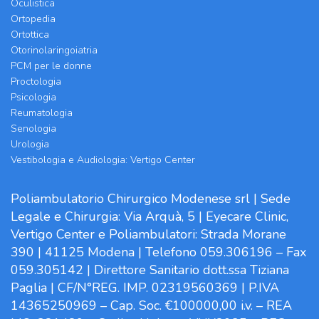
Oculistica
Ortopedia
Ortottica
Otorinolaringoiatria
PCM per le donne
Proctologia
Psicologia
Reumatologia
Senologia
Urologia
Vestibologia e Audiologia: Vertigo Center
Poliambulatorio Chirurgico Modenese srl | Sede
Legale e Chirurgia: Via Arquà, 5 | Eyecare Clinic,
Vertigo Center e Poliambulatori: Strada Morane
390 | 41125 Modena | Telefono 059.306196 – Fax
059.305142 | Direttore Sanitario dott.ssa Tiziana
Paglia | CF/N°REG. IMP. 02319560369 | P.IVA
14365250969 – Cap. Soc. €100000,00 i.v. – REA