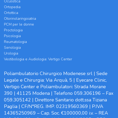
Oculistica
Ortopedia
Ortottica
Otorinolaringoiatria
PCM per le donne
Proctologia
Psicologia
Reumatologia
Senologia
Urologia
Vestibologia e Audiologia: Vertigo Center
Poliambulatorio Chirurgico Modenese srl | Sede
Legale e Chirurgia: Via Arquà, 5 | Eyecare Clinic,
Vertigo Center e Poliambulatori: Strada Morane
390 | 41125 Modena | Telefono 059.306196 – Fax
059.305142 | Direttore Sanitario dott.ssa Tiziana
Paglia | CF/N°REG. IMP. 02319560369 | P.IVA
14365250969 – Cap. Soc. €100000,00 i.v. – REA