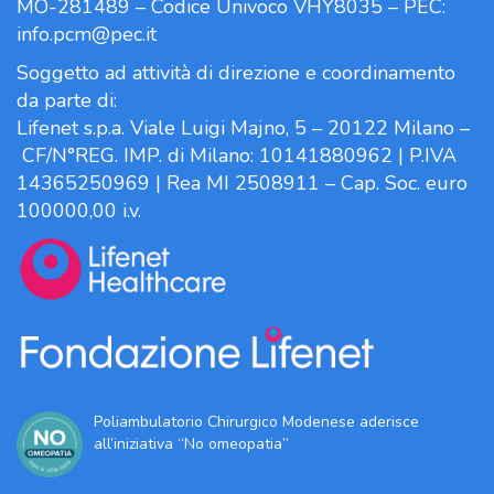
MO-281489 – Codice Univoco VHY8035 – PEC:
info.pcm@pec.it
Soggetto ad attività di direzione e coordinamento
da parte di:
Lifenet s.p.a. Viale Luigi Majno, 5 – 20122 Milano –
CF/N°REG. IMP. di Milano: 10141880962 | P.IVA
14365250969 | Rea MI 2508911 – Cap. Soc. euro
100000,00 i.v.
Poliambulatorio Chirurgico Modenese aderisce
all’iniziativa “No omeopatia”