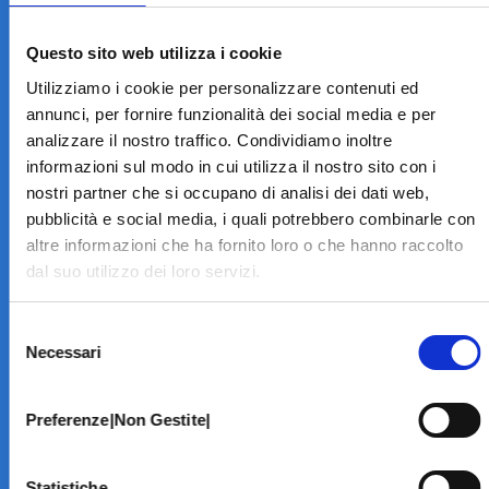
LA STRUTTURA
Informazioni
Questo sito web utilizza i cookie
Contatti
Utilizziamo i cookie per personalizzare contenuti ed
Il Centro
annunci, per fornire funzionalità dei social media e per
Specialità
analizzare il nostro traffico. Condividiamo inoltre
Home Page
informazioni sul modo in cui utilizza il nostro sito con i
PRENOTA ON LINE
nostri partner che si occupano di analisi dei dati web,
INFORMATIVE
pubblicità e social media, i quali potrebbero combinarle con
altre informazioni che ha fornito loro o che hanno raccolto
Home Page
dal suo utilizzo dei loro servizi.
Cookie Policy
Norme privacy
Selezione
Codice Etico
Necessari
del
Modello 231
consenso
Whistleblowing
Amministrazione Trasparente
Preferenze|Non Gestite|
BRANCHE SPECIALISTICHE
Statistiche