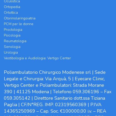
Oculistica
Ortopedia
Ortottica
Otorinolaringoiatria
PCM per le donne
Proctologia
Psicologia
Reumatologia
Senologia
Urologia
Vestibologia e Audiologia: Vertigo Center
Poliambulatorio Chirurgico Modenese srl | Sede
Legale e Chirurgia: Via Arquà, 5 | Eyecare Clinic,
Vertigo Center e Poliambulatori: Strada Morane
390 | 41125 Modena | Telefono 059.306196 – Fax
059.305142 | Direttore Sanitario dott.ssa Tiziana
Paglia | CF/N°REG. IMP. 02319560369 | P.IVA
14365250969 – Cap. Soc. €100000,00 i.v. – REA