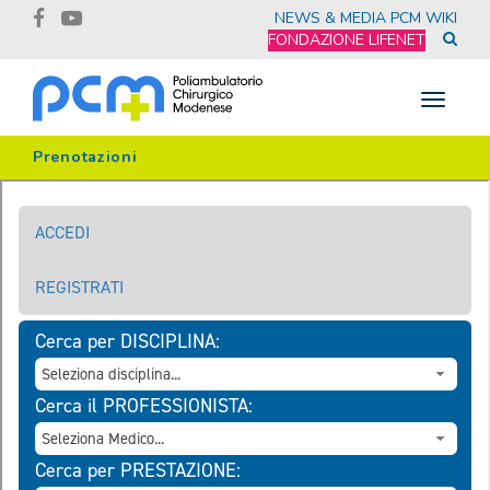
NEWS & MEDIA
PCM WIKI
FONDAZIONE LIFENET
Toggle
navigat
Prenotazioni