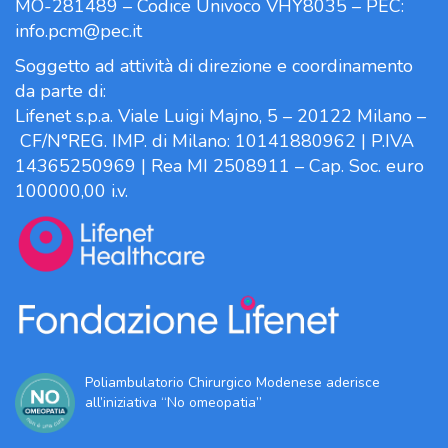
MO-281489 – Codice Univoco VHY8035 – PEC:
info.pcm@pec.it
Soggetto ad attività di direzione e coordinamento
da parte di:
Lifenet s.p.a. Viale Luigi Majno, 5 – 20122 Milano –
CF/N°REG. IMP. di Milano: 10141880962 | P.IVA
14365250969 | Rea MI 2508911 – Cap. Soc. euro
100000,00 i.v.
Poliambulatorio Chirurgico Modenese aderisce
all’iniziativa “No omeopatia”