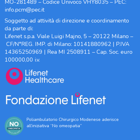
MO-281489 – Codice Univoco VHY8035 – PEC:
info.pcm@pec.it
Soggetto ad attività di direzione e coordinamento
da parte di:
Lifenet s.p.a. Viale Luigi Majno, 5 – 20122 Milano –
CF/N°REG. IMP. di Milano: 10141880962 | P.IVA
14365250969 | Rea MI 2508911 – Cap. Soc. euro
100000,00 i.v.
Poliambulatorio Chirurgico Modenese aderisce
all’iniziativa “No omeopatia”