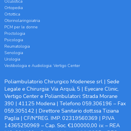
Oculistica
Ortopedia
Ortottica
Otorinolaringoiatria
PCM per le donne
Proctologia
Psicologia
Reumatologia
Senologia
Urologia
Vestibologia e Audiologia: Vertigo Center
Poliambulatorio Chirurgico Modenese srl | Sede
Legale e Chirurgia: Via Arquà, 5 | Eyecare Clinic,
Vertigo Center e Poliambulatori: Strada Morane
390 | 41125 Modena | Telefono 059.306196 – Fax
059.305142 | Direttore Sanitario dott.ssa Tiziana
Paglia | CF/N°REG. IMP. 02319560369 | P.IVA
14365250969 – Cap. Soc. €100000,00 i.v. – REA