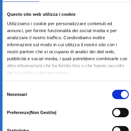
LA STRUTTURA
Informazioni
Questo sito web utilizza i cookie
Contatti
Utilizziamo i cookie per personalizzare contenuti ed
Il Centro
annunci, per fornire funzionalità dei social media e per
Specialità
analizzare il nostro traffico. Condividiamo inoltre
Home Page
informazioni sul modo in cui utilizza il nostro sito con i
PRENOTA ON LINE
nostri partner che si occupano di analisi dei dati web,
INFORMATIVE
pubblicità e social media, i quali potrebbero combinarle con
altre informazioni che ha fornito loro o che hanno raccolto
Home Page
dal suo utilizzo dei loro servizi.
Cookie Policy
Norme privacy
Selezione
Codice Etico
Necessari
del
Modello 231
consenso
Whistleblowing
Amministrazione Trasparente
Preferenze|Non Gestite|
BRANCHE SPECIALISTICHE
Statistiche