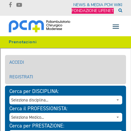
NEWS & MEDIA
PCM WIKI
FONDAZIONE LIFENET
Toggle
navigat
Prenotazioni