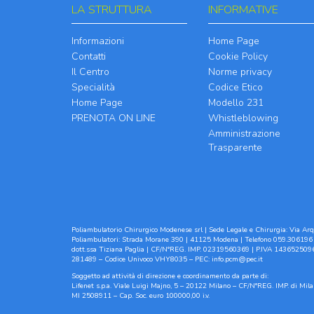
LA STRUTTURA
INFORMATIVE
Informazioni
Home Page
Contatti
Cookie Policy
Il Centro
Norme privacy
Specialità
Codice Etico
Home Page
Modello 231
PRENOTA ON LINE
Whistleblowing
Amministrazione
Trasparente
Poliambulatorio Chirurgico Modenese srl | Sede Legale e Chirurgia: Via Arqu
Poliambulatori: Strada Morane 390 | 41125 Modena | Telefono 059.306196 
dott.ssa Tiziana Paglia | CF/N°REG. IMP. 02319560369 | P.IVA 1436525096
281489 – Codice Univoco VHY8035 – PEC:
info.pcm@pec.it
Soggetto ad attività di direzione e coordinamento da parte di:
Lifenet s.p.a. Viale Luigi Majno, 5 – 20122 Milano – CF/N°REG. IMP. di M
MI 2508911 – Cap. Soc. euro 100000,00 i.v.