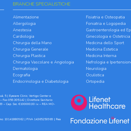
BRANCHE SPECIALISTICHE
Alimentazione
Fisiatria e Osteopatia
Allergologia
Foniatria e Logopedia
Anestesia
Gastroenterologia ed Ep
Cardiologia
Ginecologia e Ostetricia
Chirurgia della Mano
Medicina dello Sport
Chirurgia Generale
Medicina Estetica
Chirurgia Plastica
Medicina Interna
Chirurgia Vascolare e Angiologia
Nefrologia e Ipertension
Dermatologia
Neurologia
Ecografia
Oculistica
Endocrinologia e Diabetologia
Ortopedia
à, 5 | Eyecare Clinic, Vertigo Center e
– Fax 059.305142 | Direttore Sanitario
9 – Cap. Soc. €100000,00 i.v. – REA MO-
ilano: 10141880962 | P.IVA 14365250969 | Rea