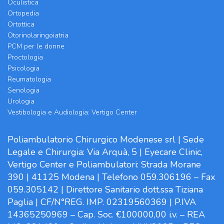
Oculistica
Ortopedia
Ortottica
Otorinolaringoiatria
PCM per le donne
Proctologia
Psicologia
Reumatologia
Senologia
Urologia
Vestibologia e Audiologia: Vertigo Center
Poliambulatorio Chirurgico Modenese srl | Sede
Legale e Chirurgia: Via Arquà, 5 | Eyecare Clinic,
Vertigo Center e Poliambulatori: Strada Morane
390 | 41125 Modena | Telefono 059.306196 – Fax
059.305142 | Direttore Sanitario dott.ssa Tiziana
Paglia | CF/N°REG. IMP. 02319560369 | P.IVA
14365250969 – Cap. Soc. €100000,00 i.v. – REA