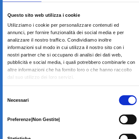
LA STRUTTURA
Informazioni
Questo sito web utilizza i cookie
Contatti
Utilizziamo i cookie per personalizzare contenuti ed
Il Centro
annunci, per fornire funzionalità dei social media e per
Specialità
analizzare il nostro traffico. Condividiamo inoltre
Home Page
informazioni sul modo in cui utilizza il nostro sito con i
PRENOTA ON LINE
nostri partner che si occupano di analisi dei dati web,
INFORMATIVE
pubblicità e social media, i quali potrebbero combinarle con
altre informazioni che ha fornito loro o che hanno raccolto
Home Page
dal suo utilizzo dei loro servizi.
Cookie Policy
Norme privacy
Selezione
Codice Etico
Necessari
del
Modello 231
consenso
Whistleblowing
Amministrazione Trasparente
Preferenze|Non Gestite|
BRANCHE SPECIALISTICHE
Statistiche