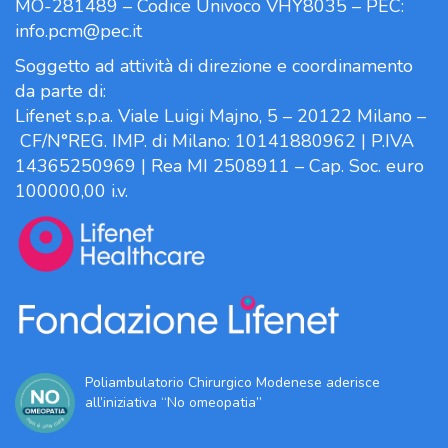
MO-281489 – Codice Univoco VHY8035 – PEC:
info.pcm@pec.it
Soggetto ad attività di direzione e coordinamento
da parte di:
Lifenet s.p.a. Viale Luigi Majno, 5 – 20122 Milano –
CF/N°REG. IMP. di Milano: 10141880962 | P.IVA
14365250969 | Rea MI 2508911 – Cap. Soc. euro
100000,00 i.v.
Poliambulatorio Chirurgico Modenese aderisce
all’iniziativa “No omeopatia”