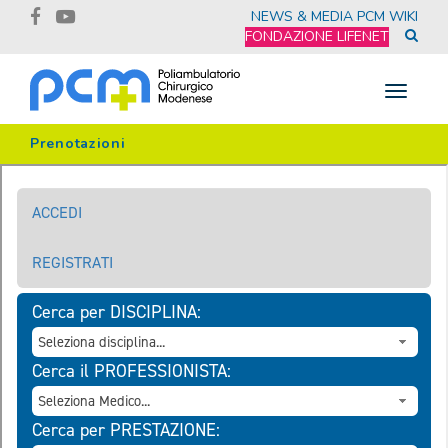
NEWS & MEDIA
PCM WIKI
FONDAZIONE LIFENET
Toggle
navigat
Prenotazioni