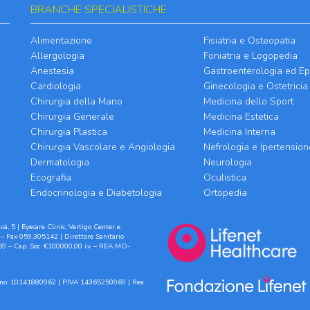
BRANCHE SPECIALISTICHE
Alimentazione
Fisiatria e Osteopatia
Allergologia
Foniatria e Logopedia
Anestesia
Gastroenterologia ed Ep
Cardiologia
Ginecologia e Ostetricia
Chirurgia della Mano
Medicina dello Sport
Chirurgia Generale
Medicina Estetica
Chirurgia Plastica
Medicina Interna
Chirurgia Vascolare e Angiologia
Nefrologia e Ipertension
Dermatologia
Neurologia
Ecografia
Oculistica
Endocrinologia e Diabetologia
Ortopedia
à, 5 | Eyecare Clinic, Vertigo Center e
– Fax 059.305142 | Direttore Sanitario
9 – Cap. Soc. €100000,00 i.v. – REA MO-
ilano: 10141880962 | P.IVA 14365250969 | Rea