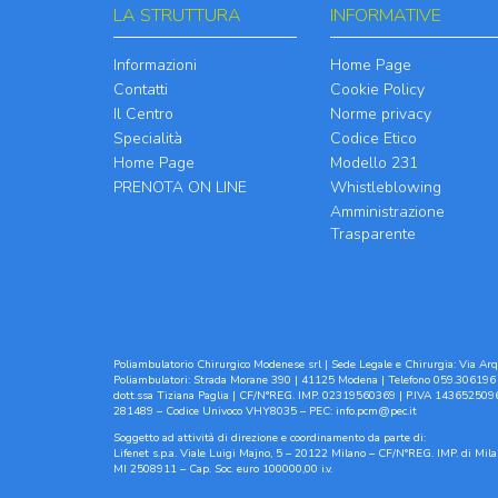
LA STRUTTURA
INFORMATIVE
Informazioni
Home Page
Contatti
Cookie Policy
Il Centro
Norme privacy
Specialità
Codice Etico
Home Page
Modello 231
PRENOTA ON LINE
Whistleblowing
Amministrazione
Trasparente
Poliambulatorio Chirurgico Modenese srl | Sede Legale e Chirurgia: Via Arqu
Poliambulatori: Strada Morane 390 | 41125 Modena | Telefono 059.306196 
dott.ssa Tiziana Paglia | CF/N°REG. IMP. 02319560369 | P.IVA 1436525096
281489 – Codice Univoco VHY8035 – PEC:
info.pcm@pec.it
Soggetto ad attività di direzione e coordinamento da parte di:
Lifenet s.p.a. Viale Luigi Majno, 5 – 20122 Milano – CF/N°REG. IMP. di M
MI 2508911 – Cap. Soc. euro 100000,00 i.v.