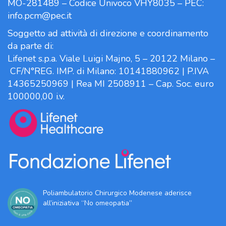
MO-281489 – Codice Univoco VHY8035 – PEC:
info.pcm@pec.it
Soggetto ad attività di direzione e coordinamento
da parte di:
Lifenet s.p.a. Viale Luigi Majno, 5 – 20122 Milano –
CF/N°REG. IMP. di Milano: 10141880962 | P.IVA
14365250969 | Rea MI 2508911 – Cap. Soc. euro
100000,00 i.v.
Poliambulatorio Chirurgico Modenese aderisce
all’iniziativa “No omeopatia”