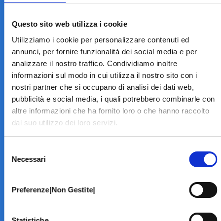
LA STRUTTURA
Informazioni
Questo sito web utilizza i cookie
Contatti
Utilizziamo i cookie per personalizzare contenuti ed
Il Centro
annunci, per fornire funzionalità dei social media e per
Specialità
analizzare il nostro traffico. Condividiamo inoltre
Home Page
informazioni sul modo in cui utilizza il nostro sito con i
PRENOTA ON LINE
nostri partner che si occupano di analisi dei dati web,
INFORMATIVE
pubblicità e social media, i quali potrebbero combinarle con
altre informazioni che ha fornito loro o che hanno raccolto
Home Page
dal suo utilizzo dei loro servizi.
Cookie Policy
Norme privacy
Selezione
Codice Etico
Necessari
del
Modello 231
consenso
Whistleblowing
Amministrazione Trasparente
Preferenze|Non Gestite|
BRANCHE SPECIALISTICHE
Statistiche