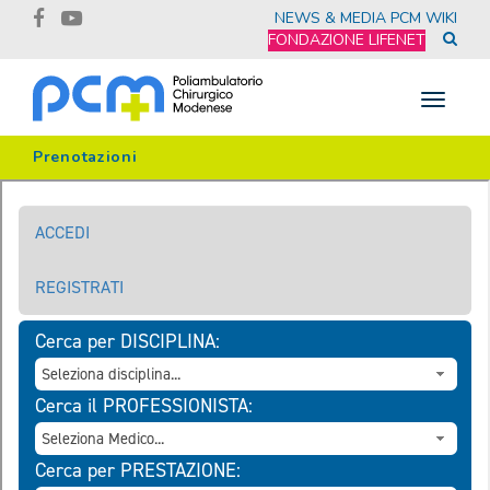
NEWS & MEDIA
PCM WIKI
FONDAZIONE LIFENET
Toggle
navigat
Prenotazioni