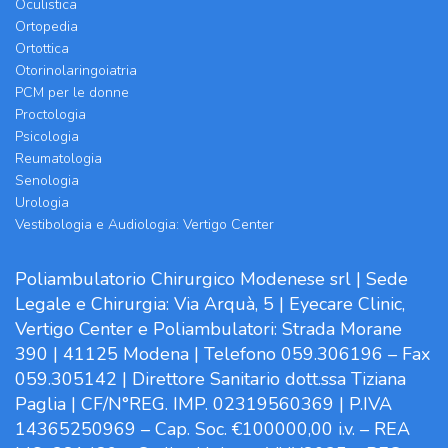
Oculistica
Ortopedia
Ortottica
Otorinolaringoiatria
PCM per le donne
Proctologia
Psicologia
Reumatologia
Senologia
Urologia
Vestibologia e Audiologia: Vertigo Center
Poliambulatorio Chirurgico Modenese srl | Sede
Legale e Chirurgia: Via Arquà, 5 | Eyecare Clinic,
Vertigo Center e Poliambulatori: Strada Morane
390 | 41125 Modena | Telefono 059.306196 – Fax
059.305142 | Direttore Sanitario dott.ssa Tiziana
Paglia | CF/N°REG. IMP. 02319560369 | P.IVA
14365250969 – Cap. Soc. €100000,00 i.v. – REA