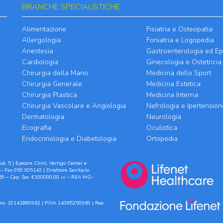
BRANCHE SPECIALISTICHE
Alimentazione
Fisiatria e Osteopatia
Allergologia
Foniatria e Logopedia
Anestesia
Gastroenterologia ed Ep
Cardiologia
Ginecologia e Ostetricia
Chirurgia della Mano
Medicina dello Sport
Chirurgia Generale
Medicina Estetica
Chirurgia Plastica
Medicina Interna
Chirurgia Vascolare e Angiologia
Nefrologia e Ipertension
Dermatologia
Neurologia
Ecografia
Oculistica
Endocrinologia e Diabetologia
Ortopedia
à, 5 | Eyecare Clinic, Vertigo Center e
– Fax 059.305142 | Direttore Sanitario
9 – Cap. Soc. €100000,00 i.v. – REA MO-
ilano: 10141880962 | P.IVA 14365250969 | Rea