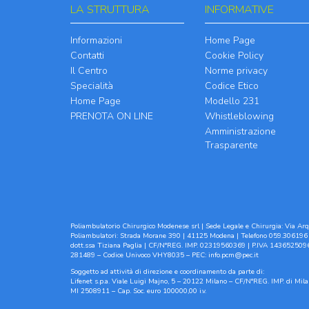
LA STRUTTURA
INFORMATIVE
Informazioni
Home Page
Contatti
Cookie Policy
Il Centro
Norme privacy
Specialità
Codice Etico
Home Page
Modello 231
PRENOTA ON LINE
Whistleblowing
Amministrazione
Trasparente
Poliambulatorio Chirurgico Modenese srl | Sede Legale e Chirurgia: Via Arqu
Poliambulatori: Strada Morane 390 | 41125 Modena | Telefono 059.306196 
dott.ssa Tiziana Paglia | CF/N°REG. IMP. 02319560369 | P.IVA 1436525096
281489 – Codice Univoco VHY8035 – PEC:
info.pcm@pec.it
Soggetto ad attività di direzione e coordinamento da parte di:
Lifenet s.p.a. Viale Luigi Majno, 5 – 20122 Milano – CF/N°REG. IMP. di M
MI 2508911 – Cap. Soc. euro 100000,00 i.v.