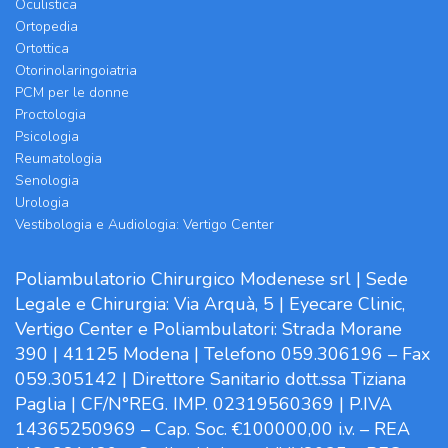
Oculistica
Ortopedia
Ortottica
Otorinolaringoiatria
PCM per le donne
Proctologia
Psicologia
Reumatologia
Senologia
Urologia
Vestibologia e Audiologia: Vertigo Center
Poliambulatorio Chirurgico Modenese srl | Sede
Legale e Chirurgia: Via Arquà, 5 | Eyecare Clinic,
Vertigo Center e Poliambulatori: Strada Morane
390 | 41125 Modena | Telefono 059.306196 – Fax
059.305142 | Direttore Sanitario dott.ssa Tiziana
Paglia | CF/N°REG. IMP. 02319560369 | P.IVA
14365250969 – Cap. Soc. €100000,00 i.v. – REA