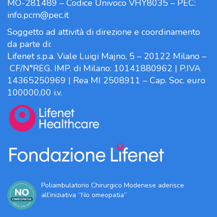
MO-281489 – Codice Univoco VHY8035 – PEC:
info.pcm@pec.it
Soggetto ad attività di direzione e coordinamento
da parte di:
Lifenet s.p.a. Viale Luigi Majno, 5 – 20122 Milano –
CF/N°REG. IMP. di Milano: 10141880962 | P.IVA
14365250969 | Rea MI 2508911 – Cap. Soc. euro
100000,00 i.v.
Poliambulatorio Chirurgico Modenese aderisce
all’iniziativa “No omeopatia”