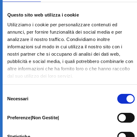
LA STRUTTURA
Informazioni
Questo sito web utilizza i cookie
Contatti
Utilizziamo i cookie per personalizzare contenuti ed
Il Centro
annunci, per fornire funzionalità dei social media e per
Specialità
analizzare il nostro traffico. Condividiamo inoltre
Home Page
informazioni sul modo in cui utilizza il nostro sito con i
PRENOTA ON LINE
nostri partner che si occupano di analisi dei dati web,
INFORMATIVE
pubblicità e social media, i quali potrebbero combinarle con
altre informazioni che ha fornito loro o che hanno raccolto
Home Page
dal suo utilizzo dei loro servizi.
Cookie Policy
Norme privacy
Selezione
Codice Etico
Necessari
del
Modello 231
consenso
Whistleblowing
Amministrazione Trasparente
Preferenze|Non Gestite|
BRANCHE SPECIALISTICHE
Statistiche