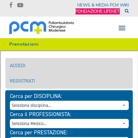
NEWS & MEDIA
PCM WIKI
FONDAZIONE LIFENET
Toggle
navigat
Prenotazioni