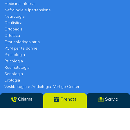
Medicina Interna
Nefrologia e Ipertensione
Neurologia
Oculistica
Ortopedia
Ortottica
Otorinolaringoiatria
PCM per le donne
Proctologia
Psicologia
Reumatologia
Senologia
Urologia
Vestibologia e Audiologia: Vertigo Center
Chiama
Prenota
Scrivici
Poliambulatorio Chirurgico Modenese srl | Sede
Legale e Chirurgia: Via Arquà, 5 | Eyecare Clinic,
Vertigo Center e Poliambulatori: Strada Morane
390 | 41125 Modena | Telefono 059.306196 – Fax