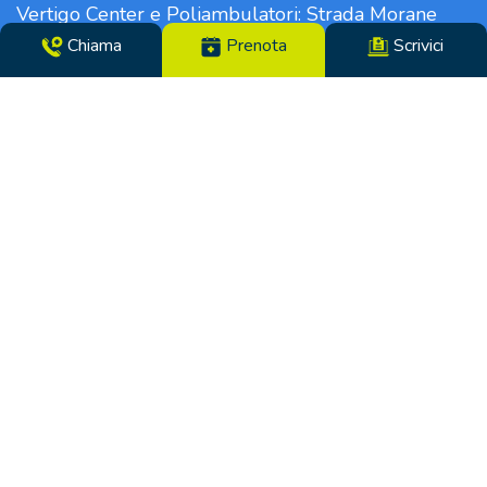
Vertigo Center e Poliambulatori: Strada Morane
390 | 41125 Modena | Telefono 059.306196 – Fax
Chiama
Prenota
Scrivici
059.305142 | Direttore Sanitario dott.ssa Tiziana
Paglia | CF/N°REG. IMP. 02319560369 | P.IVA
14365250969 – Cap. Soc. €100000,00 i.v. – REA
MO-281489 – Codice Univoco VHY8035 – PEC:
info.pcm@pec.it
Soggetto ad attività di direzione e coordinamento
da parte di:
Lifenet s.p.a. Viale Luigi Majno, 5 – 20122 Milano –
CF/N°REG. IMP. di Milano: 10141880962 | P.IVA
14365250969 | Rea MI 2508911 – Cap. Soc. euro
100000,00 i.v.