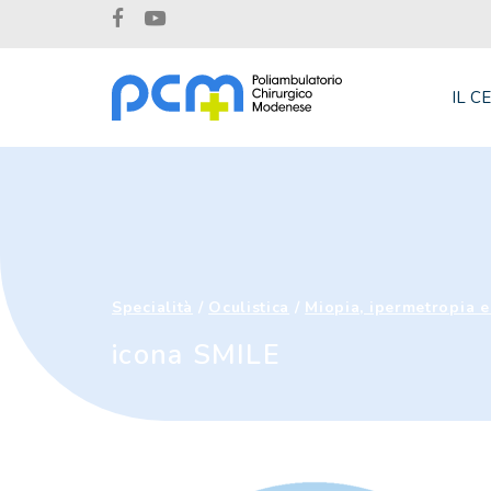
IL C
Specialità
/
Oculistica
/
Miopia, ipermetropia e 
icona SMILE