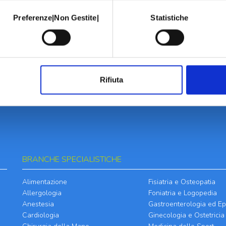
Preferenze|Non Gestite|
Statistiche
Rifiuta
BRANCHE SPECIALISTICHE
Alimentazione
Fisiatria e Osteopatia
Allergologia
Foniatria e Logopedia
Anestesia
Gastroenterologia ed Ep
Cardiologia
Ginecologia e Ostetricia