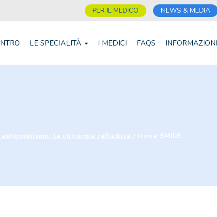
PER IL MEDICO
NEWS & MEDIA
ENTRO
LE SPECIALITÀ
I MEDICI
FAQS
INFORMAZION
astigmatismo: la chirurgia refrattiva
/
icona SMILE