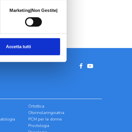
Marketing|Non Gestite|
Accetta tutti
Ortottica
Otorinolaringoiatria
atologia
PCM per le donne
Proctologia