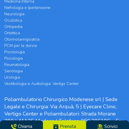
Medicina Interna
Nefrologia e Ipertensione
Neurologia
Oculistica
Ortopedia
Ortottica
Otorinolaringoiatria
PCM per le donne
Proctologia
Psicologia
Reumatologia
Senologia
Urologia
Vestibologia e Audiologia: Vertigo Center
Poliambulatorio Chirurgico Modenese srl | Sede
Legale e Chirurgia: Via Arquà, 5 | Eyecare Clinic,
Vertigo Center e Poliambulatori: Strada Morane
390 | 41125 Modena | Telefono 059.306196 – Fax
Chiama
Prenota
Scrivici
059.305142 | Direttore Sanitario dott.ssa Tiziana