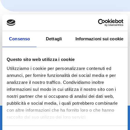
Consenso
Dettagli
Informazioni sui cookie
Questo sito web utilizza i cookie
Utilizziamo i cookie per personalizzare contenuti ed
annunci, per fornire funzionalità dei social media e per
Immagine Bscan di un distacco posteriore di vitreo
analizzare il nostro traffico. Condividiamo inoltre
con evidente separazione della jaloide posteriore
informazioni sul modo in cui utilizza il nostro sito con i
nostri partner che si occupano di analisi dei dati web,
pubblicità e social media, i quali potrebbero combinarle
con altre informazioni che ha fornito loro o che hanno
raccolto dal suo utilizzo dei loro servizi.