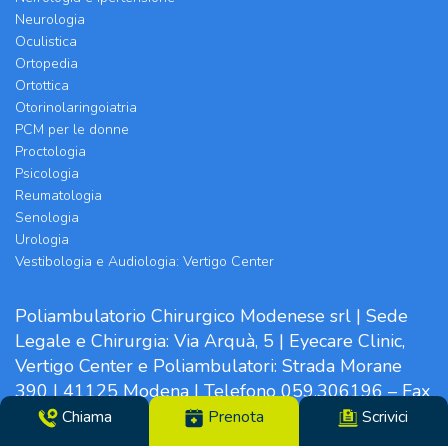
Neurologia
Oculistica
Ortopedia
Ortottica
Otorinolaringoiatria
PCM per le donne
Proctologia
Psicologia
Reumatologia
Senologia
Urologia
Vestibologia e Audiologia: Vertigo Center
Poliambulatorio Chirurgico Modenese srl | Sede
Legale e Chirurgia: Via Arquà, 5 | Eyecare Clinic,
Vertigo Center e Poliambulatori: Strada Morane
390 | 41125 Modena | Telefono 059.306196 – Fax
059.305142 | Direttore Sanitario dott.ssa Tiziana
Chiama
Prenota
Scrivici
Paglia | CF/N°REG. IMP. 02319560369 | P.IVA