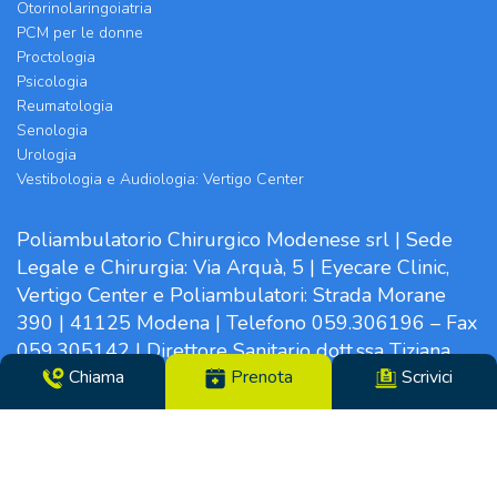
Otorinolaringoiatria
PCM per le donne
Proctologia
Psicologia
Reumatologia
Senologia
Urologia
Vestibologia e Audiologia: Vertigo Center
Poliambulatorio Chirurgico Modenese srl | Sede
Legale e Chirurgia: Via Arquà, 5 | Eyecare Clinic,
Vertigo Center e Poliambulatori: Strada Morane
390 | 41125 Modena | Telefono 059.306196 – Fax
059.305142 | Direttore Sanitario dott.ssa Tiziana
Chiama
Prenota
Scrivici
Paglia | CF/N°REG. IMP. 02319560369 | P.IVA
14365250969 – Cap. Soc. €100000,00 i.v. – REA
MO-281489 – Codice Univoco VHY8035 – PEC:
info.pcm@pec.it